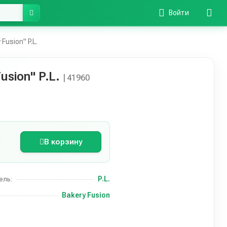
Войти
usion" P.L.
sion" P.L.
| 41960
В корзину
P.L.
ель:
Bakery Fusion