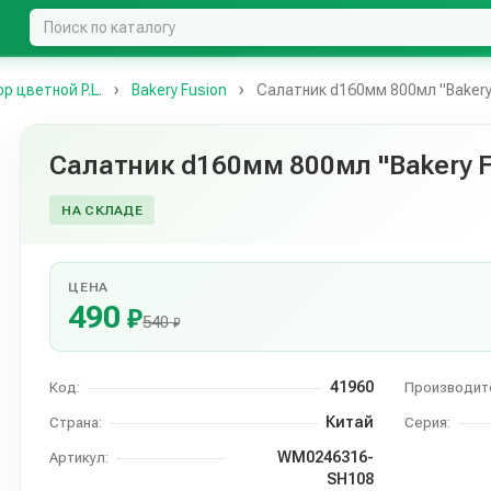
 цветной P.L.
Bakery Fusion
Салатник d160мм 800мл "Bakery F
Салатник d160мм 800мл "Bakery Fu
НА СКЛАДЕ
ЦЕНА
490
₽
540
₽
41960
Код:
Производит
Китай
Страна:
Серия:
WM0246316-
Артикул:
SH108