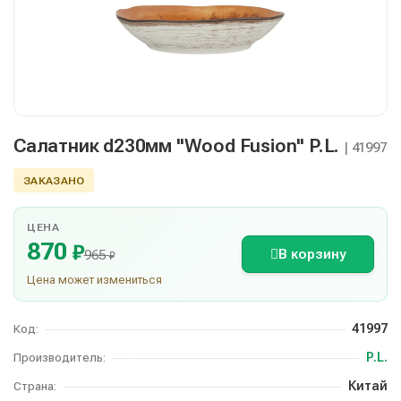
Салатник d230мм "Wood Fusion" P.L.
| 41997
ЗАКАЗАНО
ЦЕНА
870
₽
В корзину
965
₽
Цена может измениться
41997
Код:
P.L.
Производитель:
Китай
Страна: