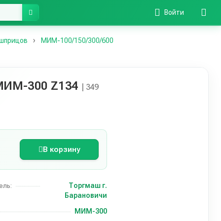
Войти
 шприцов
MИМ-100/150/300/600
МИМ-300 Z134
| 349
В корзину
Торгмаш г.
ель:
Барановичи
МИМ-300