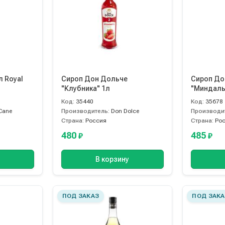
л Royal
Сироп Дон Дольче
Сироп До
"Клубника" 1л
"Миндаль
Код:
35440
Код:
35678
Cane
Производитель:
Don Dolce
Производи
Страна:
Россия
Страна:
Ро
480
485
₽
₽
В корзину
ПОД ЗАКАЗ
ПОД ЗАКА