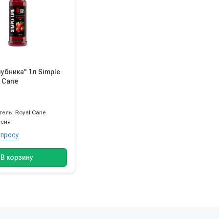
убника" 1л Simple
l Cane
тель:
Royal Cane
ссия
апросу
В корзину