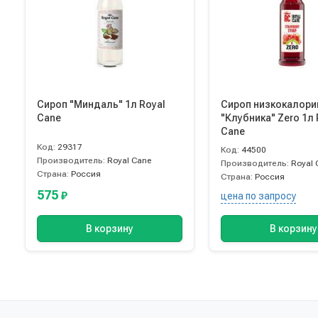
Сироп "Миндаль" 1л Royal
Сироп низкокалор
Cane
"Клубника" Zero 1л 
Cane
Код:
29317
Код:
44500
Производитель:
Royal Cane
Производитель:
Royal 
Страна:
Россия
Страна:
Россия
575
₽
цена по запросу
В корзину
В корзину