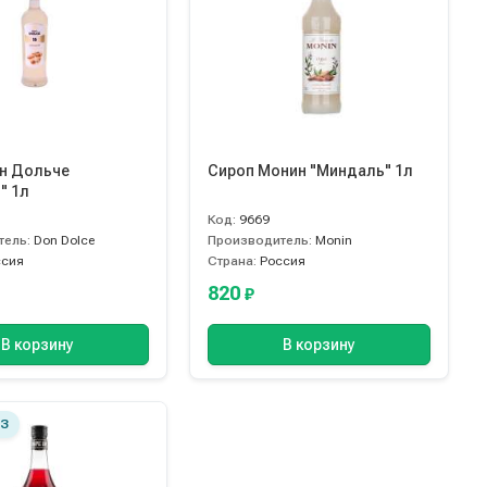
н Дольче
Сироп Монин "Миндаль" 1л
" 1л
Код:
9669
тель:
Don Dolce
Производитель:
Monin
ссия
Страна:
Россия
820
₽
В корзину
В корзину
З