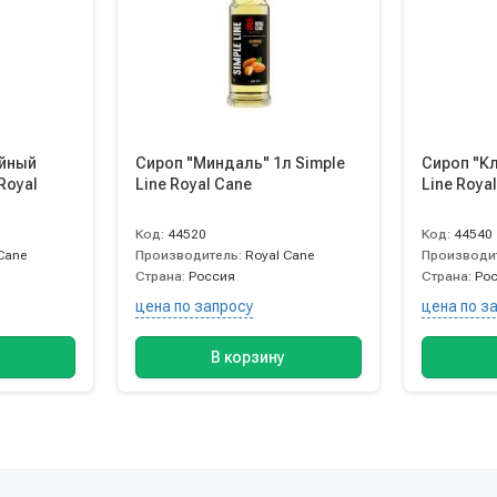
ийный
Сироп "Миндаль" 1л Simple
Сироп "Кл
Royal
Line Royal Cane
Line Roya
Код:
44520
Код:
44540
Cane
Производитель:
Royal Cane
Производи
Страна:
Россия
Страна:
Ро
цена по запросу
цена по з
В корзину