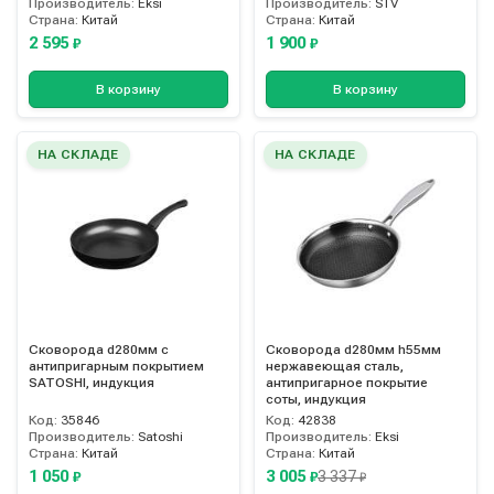
Производитель:
Eksi
Производитель:
STV
Страна:
Китай
Страна:
Китай
2 595
1 900
₽
₽
В корзину
В корзину
НА СКЛАДЕ
НА СКЛАДЕ
Сковорода d280мм с
Сковорода d280мм h55мм
антипригарным покрытием
нержавеющая сталь,
SATOSHI, индукция
антипригарное покрытие
соты, индукция
Код:
35846
Код:
42838
Производитель:
Satoshi
Производитель:
Eksi
Страна:
Китай
Страна:
Китай
1 050
3 005
3 337
₽
₽
₽