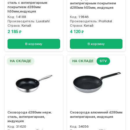
сталь с антипригарным
антипригарным покрытием
покрытием d280мм
d280мм h55мм, индукция
h50мм,индукция
Код:
14188
Код:
19846
Производитель:
Luxstahl
Производитель:
ProHotel
Страна:
Китай
Страна:
Китай
2 185
4 120
₽
₽
В корзину
В корзину
НА СКЛАДЕ
НА СКЛАДЕ
STV
Сковорода d280мм нерж.
Сковорода алюминий d280мм
сталь, антипригарная,
антипригарная, индукция
индукция
Код:
31620
Код:
34056