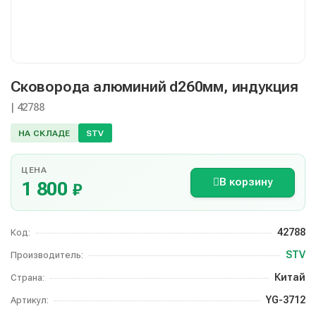
Сковорода алюминий d260мм, индукция
| 42788
НА СКЛАДЕ
STV
ЦЕНА
В корзину
1 800
₽
42788
Код:
STV
Производитель:
Китай
Страна:
YG-3712
Артикул: