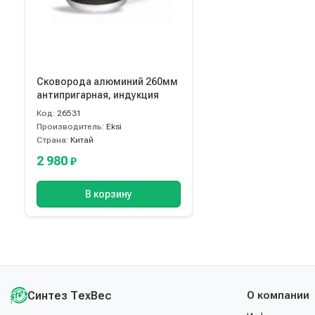
Сковорода алюминий 260мм
антипригарная, индукция
Код:
26531
Производитель:
Eksi
Страна:
Китай
2 980
₽
В корзину
Синтез ТехВес
О компании