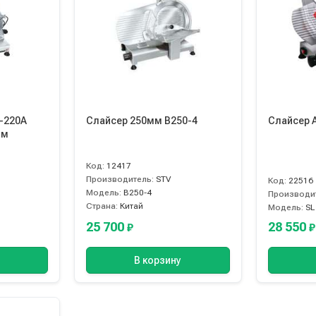
-220A
Слайсер 250мм B250-4
Слайсер A
им
Код:
12417
Производитель:
STV
Код:
22516
Модель:
B250-4
Производи
Страна:
Китай
Модель:
SL
25 700
28 550
₽
₽
В корзину