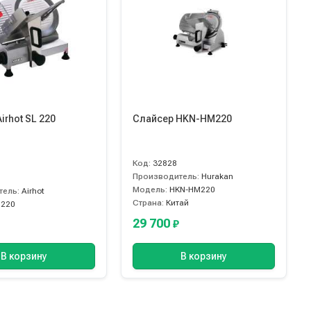
irhot SL 220
Слайсер HKN-HM220
Код:
32828
Производитель:
Hurakan
Модель:
HKN-HM220
тель:
Airhot
Страна:
Китай
 220
29 700
₽
В корзину
В корзину