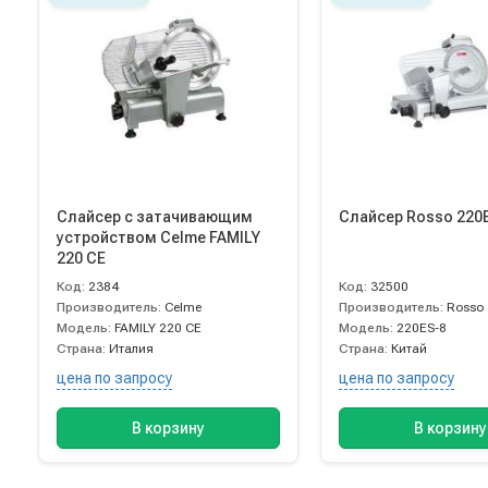
Слайсер с затачивающим
Слайсер Rosso 220
устройством Cеlme FAMILY
220 CE
Код:
2384
Код:
32500
Производитель:
Cеlme
Производитель:
Rosso
Модель:
FAMILY 220 CE
Модель:
220ES-8
Страна:
Италия
Страна:
Китай
цена по запросу
цена по запросу
В корзину
В корзину