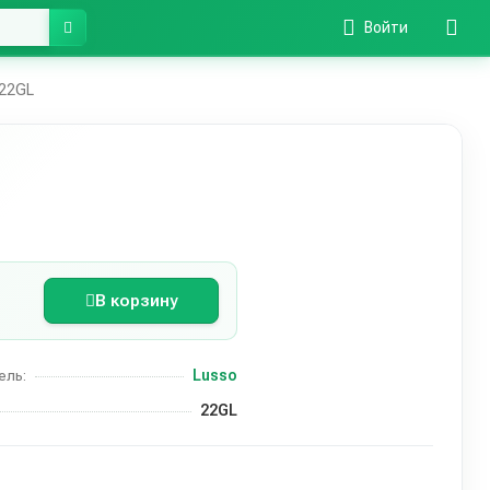
Войти
 22GL
В корзину
Lusso
ель:
22GL