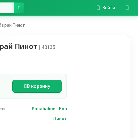
Войти
 край Пинот
край Пинот
| 43135
В корзину
Pasabahce - Бор
ель:
Пинот