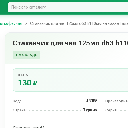
ля кофе, чая
Стаканчик для чая 125мл d63 h110мм на ножке Гал
Стаканчик для чая 125мл d63 h1
НА СКЛАДЕ
ЦЕНА
130
₽
43085
Код:
Производит
Турция
Страна:
Серия: