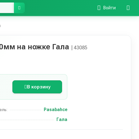
Войти
а
10мм на ножке Гала
| 43085
В корзину
Pasabahce
ель:
Гала