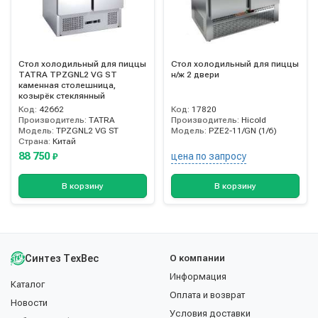
Стол холодильный для пиццы
Стол холодильный для пиццы
TATRA TPZGNL2 VG ST
н/ж 2 двери
каменная столешница,
козырёк стеклянный
Код:
42662
Код:
17820
Производитель:
TATRA
Производитель:
Hicold
Модель:
TPZGNL2 VG ST
Модель:
PZE2-11/GN (1/6)
Страна:
Китай
88 750
цена по запросу
₽
В корзину
В корзину
Синтез ТехВес
О компании
Информация
Каталог
Оплата и возврат
Новости
Условия доставки