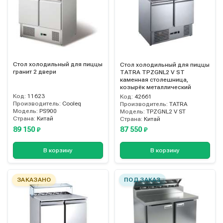
Стол холодильный для пиццы
Стол холодильный для пиццы
гранит 2 двери
TATRA TPZGNL2 V ST
каменная столешница,
козырёк металлический
Код:
11623
Код:
42661
Производитель:
Cooleq
Производитель:
TATRA
Модель:
PS900
Модель:
TPZGNL2 V ST
Страна:
Китай
Страна:
Китай
89 150
87 550
₽
₽
В корзину
В корзину
ЗАКАЗАНО
ПОД ЗАКАЗ