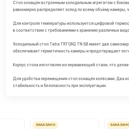
Стол оснащён встроенным холодильным агрегатом с боко
равномерно распределяет холод по всему объёму камеры, ч
Для контроля температуры используется цифровой термос
в соответствии с требованиями к хранению различных видо
Холодильный стол Tatra TRTGN2 TN SB имеет две самозак
обеспечивает герметичность камеры и предотвращает поте
Корпус стола изготовлен из нержавеющей стали, что делае
Для удобства перемещения стол оснащён колёсами. Два из
стабильность и безопасность при эксплуатации.
ЗАКАЗАНО
ЗАКАЗАН