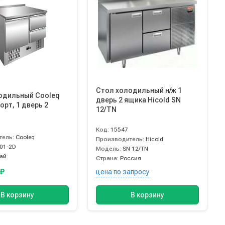
Стол холодильный н/ж 1
одильный Cooleq
дверь 2 ящика Hicold SN
орт, 1 дверь 2
12/TN
Код:
15547
тель:
Cooleq
Производитель:
Hicold
01-2D
Модель:
SN 12/TN
тай
Страна:
Россия
0
₽
цена по запросу
В корзину
В корзину