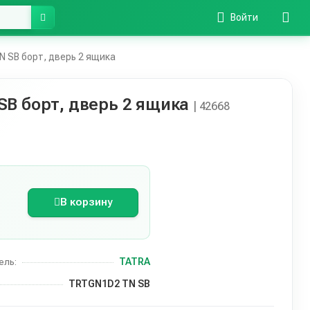
Войти
 SB борт, дверь 2 ящика
B борт, дверь 2 ящика
| 42668
В корзину
TATRA
ель:
TRTGN1D2 TN SB