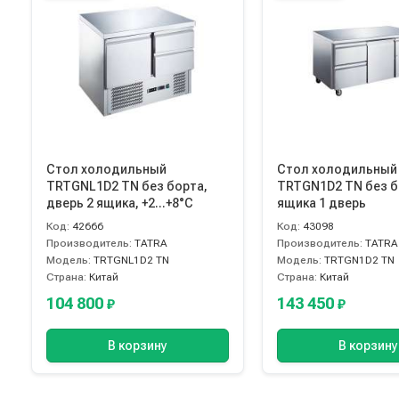
Стол холодильный
Стол холодильный
TRTGNL1D2 TN без борта,
TRTGN1D2 TN без б
дверь 2 ящика, +2...+8°C
ящика 1 дверь
Код:
42666
Код:
43098
Производитель:
TATRA
Производитель:
TATRA
Модель:
TRTGNL1D2 TN
Модель:
TRTGN1D2 TN
Страна:
Китай
Страна:
Китай
104 800
143 450
₽
₽
В корзину
В корзину