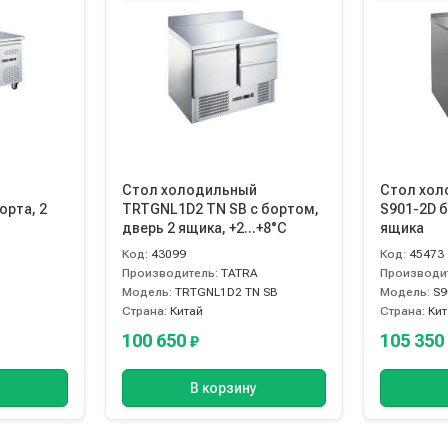
Стол холодильный
Стол хол
орта, 2
TRTGNL1D2 TN SB с бортом,
S901-2D б
дверь 2 ящика, +2...+8°C
ящика
Код:
43099
Код:
45473
Производитель:
TATRA
Производи
Модель:
TRTGNL1D2 TN SB
Модель:
S9
Страна:
Китай
Страна:
Ки
100 650
105 35
₽
В корзину