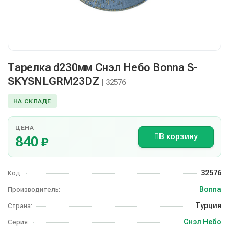
Тарелка d230мм Снэл Небо Bonna S-
SKYSNLGRM23DZ
| 32576
НА СКЛАДЕ
ЦЕНА
В корзину
840
₽
32576
Код:
Bonna
Производитель:
Турция
Страна:
Снэл Небо
Серия: