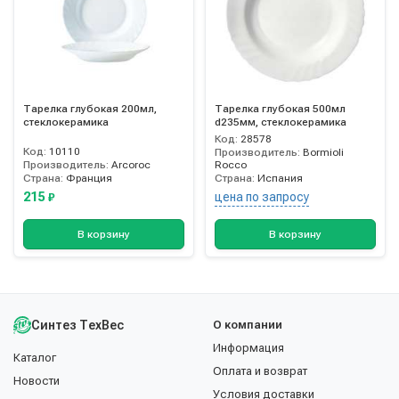
Тарелка глубокая 200мл,
Тарелка глубокая 500мл
стеклокерамика
d235мм, стеклокерамика
Код:
28578
Код:
10110
Производитель:
Bormioli
Производитель:
Arcoroc
Rocco
Страна:
Франция
Страна:
Испания
215
цена по запросу
₽
В корзину
В корзину
Синтез ТехВес
О компании
Информация
Каталог
Оплата и возврат
Новости
Условия доставки