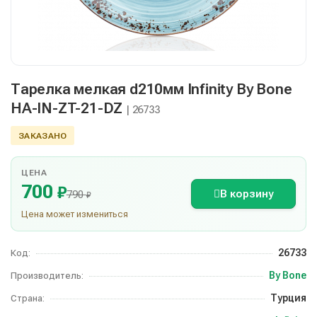
Тарелка мелкая d210мм Infinity By Bone
HA-IN-ZT-21-DZ
| 26733
ЗАКАЗАНО
ЦЕНА
700
₽
В корзину
790
₽
Цена может измениться
26733
Код:
By Bone
Производитель:
Турция
Страна: