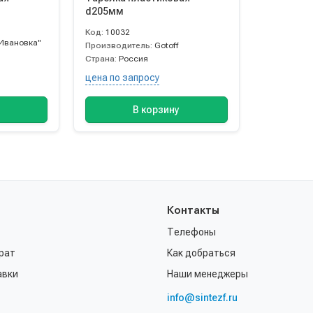
d205мм
Код:
10032
Ивановка"
Производитель:
Gotoff
Страна:
Россия
цена по запросу
В корзину
Контакты
Телефоны
рат
Как добраться
авки
Наши менеджеры
info@sintezf.ru