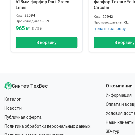
h28мм фарфор Dark Green
фарфор Texture Yel
Lines
Circular
Код:
22594
Код:
25942
Производитель:
P.L.
Производитель:
P.L.
965
₽
1 070
цена по запросу
₽
В корзину
В корзину
Синтез ТехВес
О компании
Информация
Каталог
Оплата и возв
Новости
Условия дост
Публичная оферта
Наши клиенты
Политика обработки персональных данных
3D-тур