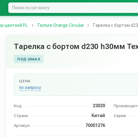
 цветной P.L.
Texture Orange Circular
Тарелка с бортом d230
Тарелка с бортом d230 h30мм Text
ПОД ЗАКАЗ
ЦЕНА
по запросу
23020
Код:
Производит
Китай
Страна:
Серия:
70001276
Артикул: