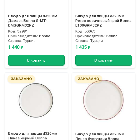
Блюдо для пиццы d320мм
Блюдо для пиццы d320мм
Дамаск Bonna S-MT-
Ретро коричневый край Bonna
DMSGRM32PZ
E100GRM32PZ
Код:
32991
Код:
33063
Производитель:
Bonna
Производитель:
Bonna
Страна:
Турция
Страна:
Турция
1 440
1 435
₽
₽
В корзину
В корзину
ЗАКАЗАНО
ЗАКАЗАНО
Блюдо для пиццы d320мм
Блюдо для пиццы d320мм
Линеа черный Bonna
Линеа бургундия Bonna