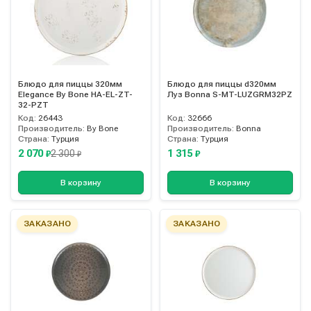
Блюдо для пиццы 320мм
Блюдо для пиццы d320мм
Elegance By Bone HA-EL-ZT-
Луз Bonna S-MT-LUZGRM32PZ
32-PZT
Код:
26443
Код:
32666
Производитель:
By Bone
Производитель:
Bonna
Страна:
Турция
Страна:
Турция
2 070
1 315
2 300
₽
₽
₽
В корзину
В корзину
ЗАКАЗАНО
ЗАКАЗАНО