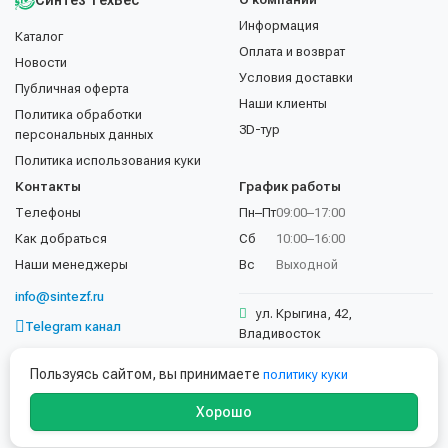
Синтез ТехВес
Информация
Каталог
Оплата и возврат
Новости
Условия доставки
Публичная оферта
Наши клиенты
Политика обработки
3D-тур
персональных данных
Политика использования куки
Контакты
График работы
Телефоны
Пн–Пт
09:00–17:00
Как добраться
Сб
10:00–16:00
Наши менеджеры
Вс
Выходной
info@sintezf.ru
ул. Крыгина, 42,
Telegram канал
Владивосток
+7 (423) 202-50-02
Пользуясь сайтом, вы принимаете
политику куки
Хорошо
© 1997–2026 ООО «Синтез ТехВес». Все права защищены.