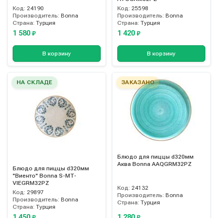
Код:
24190
Код:
25598
Производитель:
Bonna
Производитель:
Bonna
Страна:
Турция
Страна:
Турция
1 580
1 420
₽
₽
В корзину
В корзину
НА СКЛАДЕ
ЗАКАЗАНО
Блюдо для пиццы d320мм
Аква Bonna AAQGRM32PZ
Блюдо для пиццы d320мм
"Виенто" Bonna S-MT-
VIEGRM32PZ
Код:
24132
Код:
29897
Производитель:
Bonna
Производитель:
Bonna
Страна:
Турция
Страна:
Турция
1 450
1 280
₽
₽