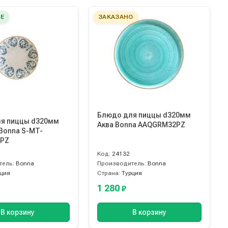
Е
ЗАКАЗАНО
Блюдо для пиццы d320мм
я пиццы d320мм
Аква Bonna AAQGRM32PZ
 Bonna S-MT-
2PZ
Код:
24132
тель:
Bonna
Производитель:
Bonna
рция
Страна:
Турция
1 280
₽
В корзину
В корзину