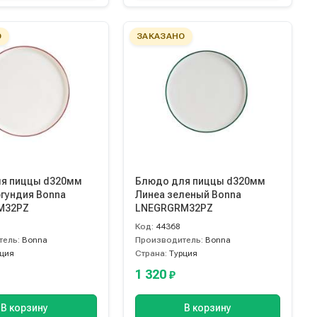
О
ЗАКАЗАНО
я пиццы d320мм
Блюдо для пиццы d320мм
ргундия Bonna
Линеа зеленый Bonna
M32PZ
LNEGRGRM32PZ
Код:
44368
тель:
Bonna
Производитель:
Bonna
рция
Страна:
Турция
1 320
₽
В корзину
В корзину