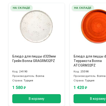
НА СКЛАДЕ
НА СКЛАДЕ
Блюдо для пиццы d320мм
Блюдо для пиццы 
Грейн Bonna GRAGRM32PZ
Терракота Bonna
ATCGRM32PZ
Код:
24190
Код:
25598
Производитель:
Bonna
Производитель:
Bonna
Страна:
Турция
Страна:
Турция
1 580
1 420
₽
₽
В корзину
В корзину