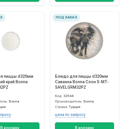
З
ПОД ЗАКАЗ
я пиццы d320мм
Блюдо для пиццы d320мм
ий край Bonna
Саванна Bonna Слон S-MT-
32PZ
SAVELGRM32PZ
Код:
32544
тель:
Bonna
Производитель:
Bonna
рция
Страна:
Турция
апросу
цена по запросу
В корзину
В корзину