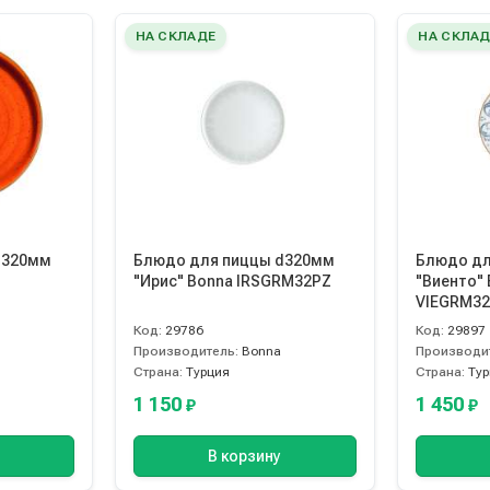
НА СКЛАДЕ
НА СКЛАД
d320мм
Блюдо для пиццы d320мм
Блюдо дл
"Ирис" Bonna IRSGRM32PZ
"Виенто"
VIEGRM3
Код:
29786
Код:
29897
Производитель:
Bonna
Производи
Страна:
Турция
Страна:
Ту
1 150
1 450
₽
₽
В корзину