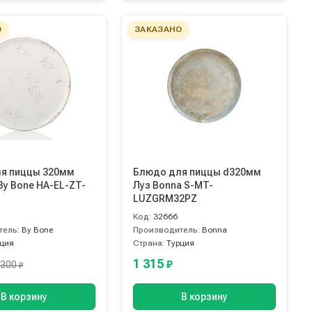
О
ЗАКАЗАНО
я пиццы 320мм
Блюдо для пиццы d320мм
By Bone HA-EL-ZT-
Луз Bonna S-MT-
LUZGRM32PZ
Код:
32666
тель:
By Bone
Производитель:
Bonna
рция
Страна:
Турция
1 315
₽
 300
₽
В корзину
В корзину