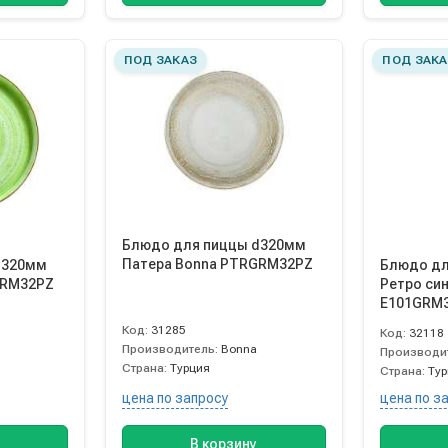
ПОД ЗАКАЗ
ПОД ЗАКА
Блюдо для пиццы d320мм
Патера Bonna PTRGRM32PZ
d320мм
Блюдо дл
GRM32PZ
Ретро син
E101GRM
Код:
31285
Код:
32118
Производитель:
Bonna
Производи
Страна:
Турция
Страна:
Ту
цена по запросу
цена по з
В корзину