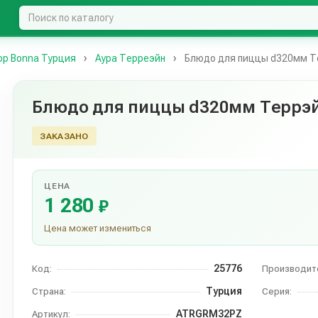
р Bonna Турция
Аура Терреэйн
Блюдо для пиццы d320мм Т
Блюдо для пиццы d320мм Террэ
ЗАКАЗАНО
ЦЕНА
1 280
₽
Цена может измениться
25776
Код:
Производит
Турция
Страна:
Серия:
ATRGRM32PZ
Артикул: