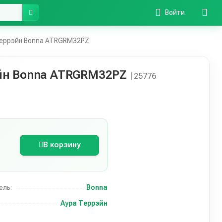
Войти
еррэйн Bonna ATRGRM32PZ
йн Bonna ATRGRM32PZ
| 25776
В корзину
Bonna
ель:
Аура Террэйн