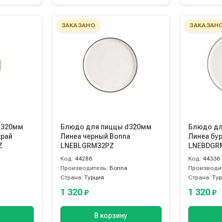
ЗАКАЗАНО
ЗАКАЗАН
d320мм
Блюдо для пиццы d320мм
Блюдо дл
край
Линеа черный Bonna
Линеа бу
Z
LNEBLGRM32PZ
LNEBDGR
Код:
44286
Код:
44336
Производитель:
Bonna
Производи
Страна:
Турция
Страна:
Ту
1 320
1 320
₽
₽
В корзину