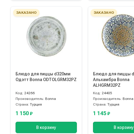
ЗАКАЗАНО
ЗАКАЗАНО
Блюдо для пиццы d320мм
Блюдо для пиццы 
Одэтт Bonna ODTOLGRM32PZ
Альхамбра Bonna
ALHGRM32PZ
Код:
24266
Код:
24405
Производитель:
Bonna
Производитель:
Bonna
Страна:
Турция
Страна:
Турция
1 150
1 145
₽
₽
В корзину
В корзину