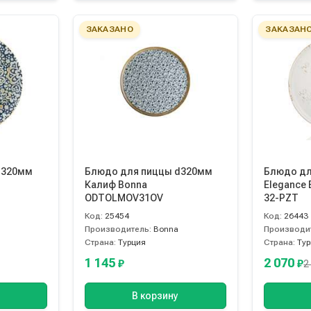
ЗАКАЗАНО
ЗАКАЗАН
d320мм
Блюдо для пиццы d320мм
Блюдо дл
Калиф Bonna
Elegance 
ODTOLMOV31OV
32-PZT
Код:
25454
Код:
26443
Производитель:
Bonna
Производи
Страна:
Турция
Страна:
Ту
1 145
2 070
₽
₽
2
В корзину