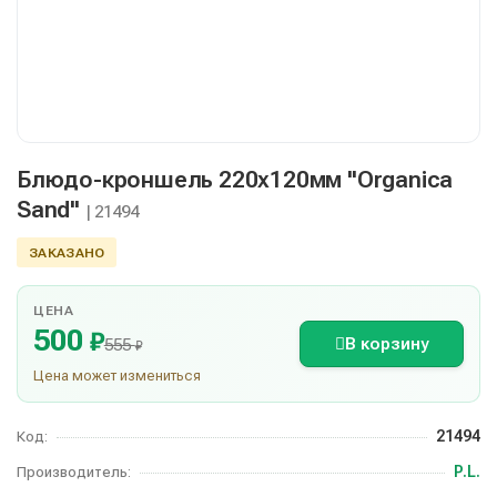
Блюдо-кроншель 220х120мм "Organica
Sand"
| 21494
ЗАКАЗАНО
ЦЕНА
500
₽
В корзину
555
₽
Цена может измениться
21494
Код:
P.L.
Производитель: