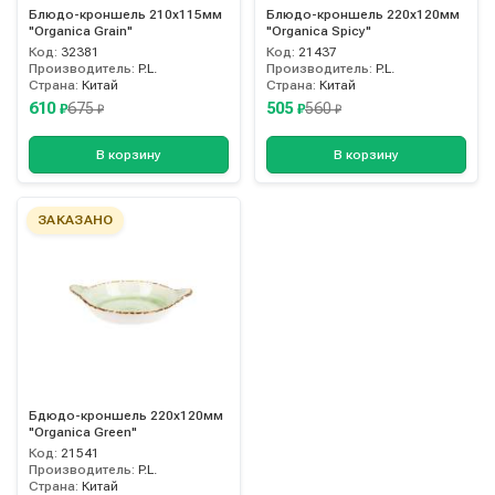
Блюдо-кроншель 210х115мм
Блюдо-кроншель 220х120мм
"Organica Grain"
"Organica Spicy"
Код:
32381
Код:
21437
Производитель:
P.L.
Производитель:
P.L.
Страна:
Китай
Страна:
Китай
610
505
675
560
₽
₽
₽
₽
В корзину
В корзину
ЗАКАЗАНО
Бдюдо-кроншель 220х120мм
"Organica Green"
Код:
21541
Производитель:
P.L.
Страна:
Китай