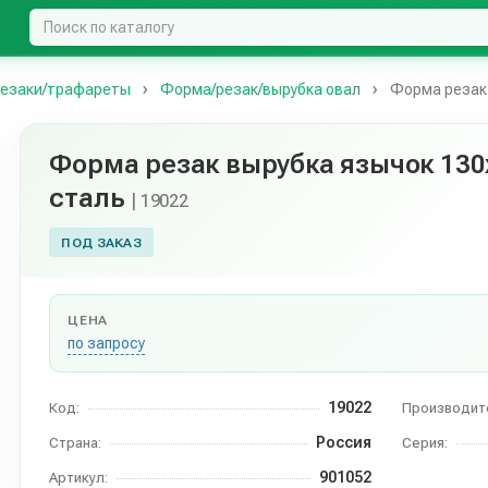
резаки/трафареты
Форма/резак/вырубка овал
Форма резак
Форма резак вырубка язычок 1
сталь
| 19022
ПОД ЗАКАЗ
ЦЕНА
по запросу
19022
Код:
Производит
Россия
Страна:
Серия:
901052
Артикул: