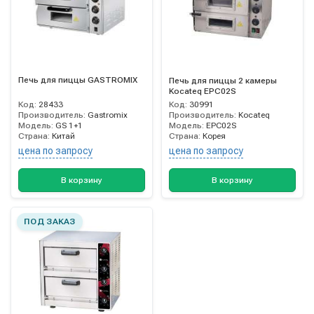
Печь для пиццы GASTROMIX
Печь для пиццы 2 камеры
Kocateq EPC02S
Код:
28433
Код:
30991
Производитель:
Gastromix
Производитель:
Kocateq
Модель:
GS 1+1
Модель:
EPC02S
Страна:
Китай
Страна:
Корея
цена по запросу
цена по запросу
В корзину
В корзину
ПОД ЗАКАЗ