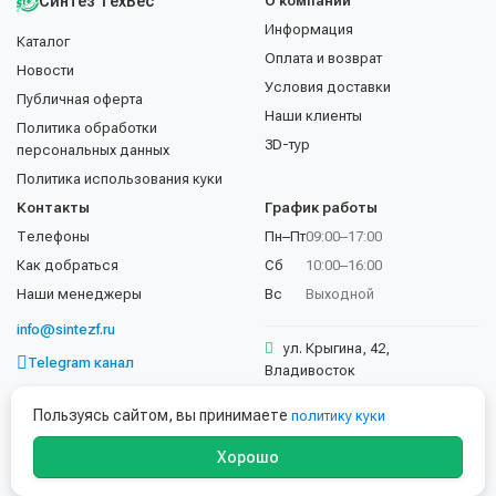
Синтез ТехВес
О компании
Информация
Каталог
Оплата и возврат
Новости
Условия доставки
Публичная оферта
Наши клиенты
Политика обработки
3D-тур
персональных данных
Политика использования куки
Контакты
График работы
Телефоны
Пн–Пт
09:00–17:00
Как добраться
Сб
10:00–16:00
Наши менеджеры
Вс
Выходной
info@sintezf.ru
ул. Крыгина, 42,
Telegram канал
Владивосток
+7 (423) 202-50-02
Пользуясь сайтом, вы принимаете
политику куки
Хорошо
© 1997–2026 ООО «Синтез ТехВес». Все права защищены.