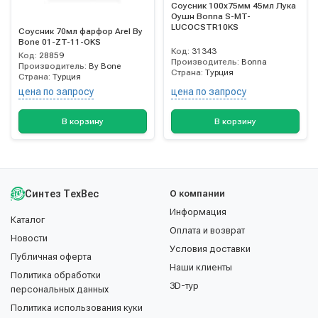
Соусник 100х75мм 45мл Лука
Оушн Bonna S-MT-
LUCOCSTR10KS
Соусник 70мл фарфор Arel By
Bone 01-ZT-11-OKS
Код:
31343
Код:
28859
Производитель:
Bonna
Производитель:
By Bone
Страна:
Турция
Страна:
Турция
цена по запросу
цена по запросу
В корзину
В корзину
Синтез ТехВес
О компании
Информация
Каталог
Оплата и возврат
Новости
Условия доставки
Публичная оферта
Наши клиенты
Политика обработки
3D-тур
персональных данных
Политика использования куки