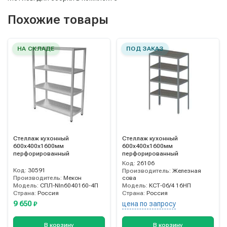
Похожие товары
НА СКЛАДЕ
ПОД ЗАКАЗ
Стеллаж кухонный
Стеллаж кухонный
600х400х1600мм
600х400х1600мм
перфорированный
перфорированный
Код:
26106
Код:
30591
Производитель:
Железная
Производитель:
Мекон
сова
Модель:
СПЛ-NIn6040160-4П
Модель:
КСТ-06/4 16НП
Страна:
Россия
Страна:
Россия
9 650
цена по запросу
₽
В корзину
В корзину