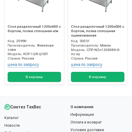
Стол разделочный 1200х600 с
Стол разделочный 1200х600 с
бортом, полка сплошная н/ж
бортом, полка сплошная
оцинкованная
Код:
25990
Код:
30531
Производитель:
Железная
Производитель:
Мекон
сова
Модель:
СПР-NZn1206086-б-
Модель:
КСР-12/6 Ц1БП
пс-ну
Страна:
Россия
Страна:
Россия
цена по запросу
цена по запросу
В корзину
В корзину
Синтез ТехВес
О компании
Информация
Каталог
Оплата и возврат
Новости
Условия доставки