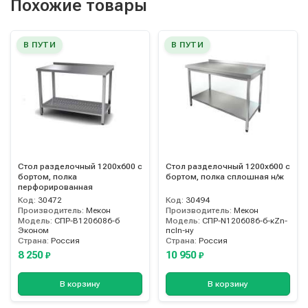
Похожие товары
В ПУТИ
В ПУТИ
Стол разделочный 1200х600 с
Стол разделочный 1200х600 с
бортом, полка
бортом, полка сплошная н/ж
перфорированная
Код:
30472
Код:
30494
Производитель:
Мекон
Производитель:
Мекон
Модель:
СПР-B1206086-б
Модель:
СПР-N1206086-б-кZn-
Эконом
псIn-ну
Страна:
Россия
Страна:
Россия
8 250
10 950
₽
₽
В корзину
В корзину