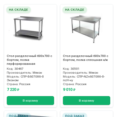
НА СКЛАДЕ
НА СКЛАДЕ
Стол разделочный 600х700 с
Стол разделочный 600х700 с
бортом, полка
бортом, полка сплошная н/ж
перфорированная
Код:
30467
Код:
30501
Производитель:
Мекон
Производитель:
Мекон
Модель:
СПР-B607086-б
Модель:
СПР-NZn607086-б-
Эконом
псН-ну
Страна:
Россия
Страна:
Россия
7 220
9 010
₽
₽
В корзину
В корзину
ПОД ЗАКАЗ
ПОД ЗАКАЗ