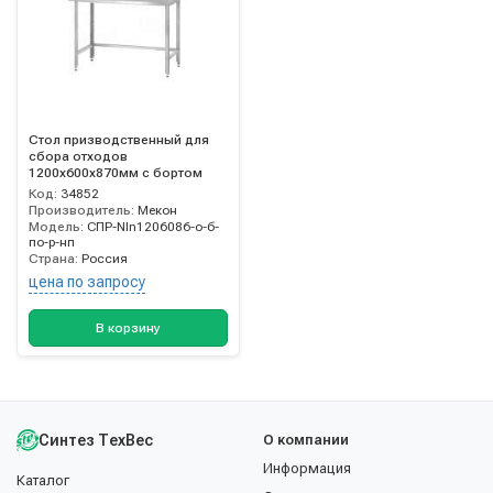
Стол призводственный для
сбора отходов
1200х600х870мм с бортом
Код:
34852
Производитель:
Мекон
Модель:
СПР-NIn1206086-о-б-
по-р-нп
Страна:
Россия
цена по запросу
В корзину
Синтез ТехВес
О компании
Информация
Каталог