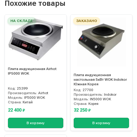
Похожие товары
НА СКЛАДЕ
ЗАКАЗАНО
Плита индукционная Airhot
IP5000 WOK
Плита индукционная
настольная 5кВт WOK Indokor
Южная Корея
Код:
25399
Код:
27700
Производитель:
Airhot
Производитель:
Indokor
Модель:
IP5000 WOK
Модель:
IN5000 WOK
Страна:
Китай
Страна:
Корея
22 400
32 250
₽
₽
В корзину
В корзину