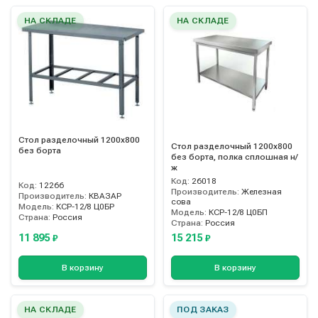
НА СКЛАДЕ
НА СКЛАДЕ
Стол разделочный 1200х800
Стол разделочный 1200х800
без борта
без борта, полка сплошная н/
ж
Код:
26018
Код:
12266
Производитель:
Железная
Производитель:
КВАЗАР
сова
Модель:
КСР-12/8 Ц0БР
Модель:
КСР-12/8 Ц0БП
Страна:
Россия
Страна:
Россия
11 895
15 215
₽
₽
В корзину
В корзину
НА СКЛАДЕ
ПОД ЗАКАЗ