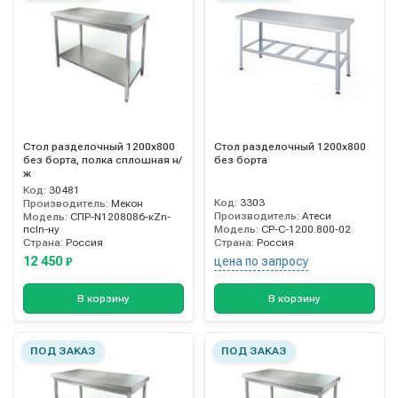
Стол разделочный 1200х800
Стол разделочный 1200х800
без борта, полка сплошная н/
без борта
ж
Код:
30481
Код:
3303
Производитель:
Мекон
Производитель:
Атеси
Модель:
СПР-N1208086-кZn-
псIn-ну
Модель:
СР-С-1200.800-02
Страна:
Россия
Страна:
Россия
12 450
цена по запросу
₽
В корзину
В корзину
ПОД ЗАКАЗ
ПОД ЗАКАЗ