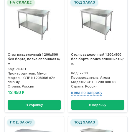
НА СКЛАДЕ
ПОД ЗАКАЗ
Стол разделочный 1200х800
Стол разделочный 1200х800
без борта, полка сплошная н/
без борта, полка сплошная н/
ж
ж
Код:
30481
Код:
7788
Производитель:
Мекон
Производитель:
Атеси
Модель:
СПР-N1208086-кZn-
псIn-ну
Модель:
СР-П-1200.800-02
Страна:
Россия
Страна:
Россия
12 450
цена по запросу
₽
В корзину
В корзину
ПОД ЗАКАЗ
ПОД ЗАКАЗ