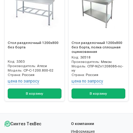
Стол разделочный 1200х800
Стол разделочный 1200х800
без борта
без борта, полка сплошная
оцинкованная
Код:
30518
Код:
3303
Производитель:
Мекон
Производитель:
Атеси
Модель:
СПР-NZn1208086-пс-
Модель:
СР-С-1200.800-02
ну
Страна:
Россия
Страна:
Россия
цена по запросу
цена по запросу
В корзину
В корзину
Синтез ТехВес
О компании
Информация