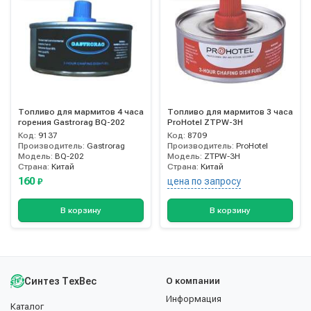
Топливо для мармитов 4 часа
Топливо для мармитов 3 часа
горения Gastrorag BQ-202
ProHotel ZTPW-3H
Код:
9137
Код:
8709
Производитель:
Gastrorag
Производитель:
ProHotel
Модель:
BQ-202
Модель:
ZTPW-3H
Страна:
Китай
Страна:
Китай
160
цена по запросу
₽
В корзину
В корзину
Синтез ТехВес
О компании
Информация
Каталог