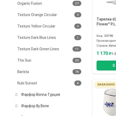
Organic Fusion
27
Texture Orange Circular
3
Тарелка d
Flower" P.L
Texture Yellow Circular
3
Код:
33790
Texture Dark Blue Lines
1
Производит
Страна:
Кита
Texture Dark Green Lines
11
1 170
₽
1 
The Sun
23
В
Barista
78
Rubi Sunset
8
ЗАКАЗАНО
Фарфор Bonna Турция
Фарфор By Bone