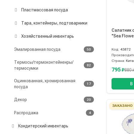
Пластмассовая посуда
Тара, контейнеры, подтоварники
Салатник 
"Sea Flowe
Хозяйственный инвентарь
Эмалированная посуда
50
Код:
43872
Производит
Страна:
Кита
Термосы/термоконтейненры/
82
термосумки
795
₽
880
Оцинкованная, хромированная
В
17
посуда
Декор
20
ЗАКАЗАНО
Распродажа
4
Кондитерский инвентарь