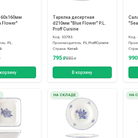
160х160мм
Тарелка десертная
Сал
 Flower"
d210мм "Blue Flower" P.L.
"Sea
Proff Cuisine
Код:
33783
Код:
ель:
P.L.
Производитель:
P.L.ProffCuisine
Прои
й
Страна:
Китай
Стра
795
99
₽
880
₽
₽
 корзину
В корзину
Е
НА СКЛАДЕ
НА 