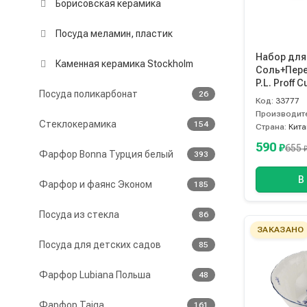
Борисовская керамика
Посуда меламин, пластик
Набор для
Каменная керамика Stockholm
Соль+Перец
P.L. Proff C
Посуда поликарбонат
26
Код:
33777
Производит
Стеклокерамика
154
Страна:
Кита
590
₽
655
Фарфор Bonna Турция белый
393
В
Фарфор и фаянс Эконом
185
Посуда из стекла
86
ЗАКАЗАНО
Посуда для детских садов
85
Фарфор Lubiana Польша
48
Фарфор Taiga
161