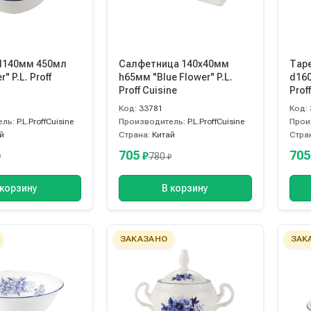
d140мм 450мл
Салфетница 140х40мм
Тар
" P.L. Proff
h65мм "Blue Flower" P.L.
d160
Proff Cuisine
Prof
Код:
33781
Код:
ель:
P.L.ProffCuisine
Производитель:
P.L.ProffCuisine
Прои
й
Страна:
Китай
Стра
705
70
₽
780
₽
₽
 корзину
В корзину
ЗАКАЗАНО
ЗАК