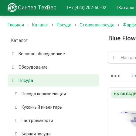
Синтез ТехВес
+7 (423) 202-50-02
Каталог
Главная
Каталог
Посуда
Столовая посуда
Фарфор
Blue Flow
Каталог
Весовое оборудование
Поиск
по
каталогу
Оборудование
ФОТО
Н
Посуда
Посуда нержавеющая
НА СКЛАД
Кухонный инвентарь
Гастроёмкости
Барная посуда