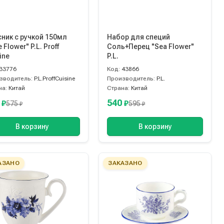
ник с ручкой 150мл
Набор для специй
 Flower" P.L. Proff
Соль+Перец "Sea Flower"
ine
P.L.
33776
Код:
43866
зводитель:
P.L.ProffCuisine
Производитель:
P.L.
на:
Китай
Страна:
Китай
0
540
₽
₽
575
595
₽
₽
В корзину
В корзину
АЗАНО
ЗАКАЗАНО