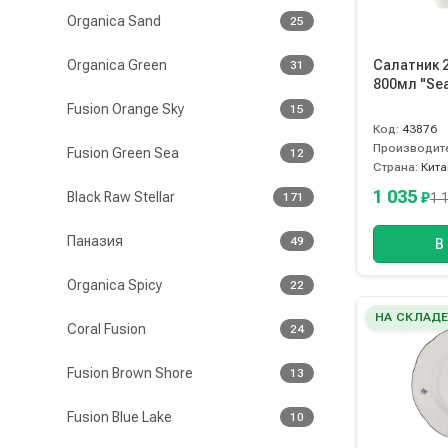
Organica Sand
25
Organica Green
Салатник 
31
800мл "Sea
Fusion Orange Sky
15
Код:
43876
Производит
Fusion Green Sea
12
Страна:
Кита
1 035
Black Raw Stellar
₽
171
1 
Паназия
49
В
Organica Spicy
22
НА СКЛАД
Coral Fusion
24
Fusion Brown Shore
13
Fusion Blue Lake
10