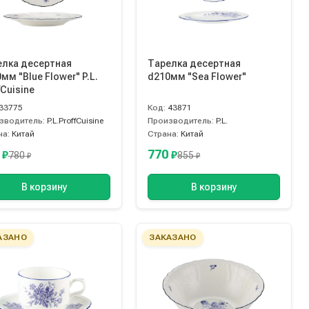
елка десертная
Тарелка десертная
мм "Blue Flower" P.L.
d210мм "Sea Flower"
fCuisine
33775
Код:
43871
зводитель:
P.L.ProffCuisine
Производитель:
P.L.
на:
Китай
Страна:
Китай
5
770
₽
₽
780
855
₽
₽
В корзину
В корзину
АЗАНО
ЗАКАЗАНО