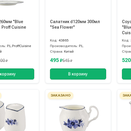
260мм "Blue
Салатник d120мм 300мл
Соус
. Proff Cuisine
"Sea Flower"
"Blue
Cuis
Код:
43865
Код:
ель:
P.L.ProffCuisine
Производитель:
P.L.
Прои
й
Страна:
Китай
Стра
495
52
₽
300
545
₽
₽
 корзину
В корзину
ЗАКАЗАНО
ЗАК