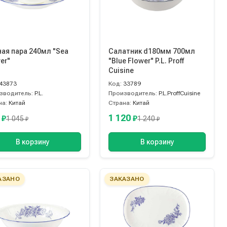
ая пара 240мл "Sea
Салатник d180мм 700мл
er"
"Blue Flower" P.L. Proff
Cuisine
43873
Код:
33789
зводитель:
P.L.
Производитель:
P.L.ProffCuisine
на:
Китай
Страна:
Китай
5
1 120
₽
₽
1 045
1 240
₽
₽
В корзину
В корзину
АЗАНО
ЗАКАЗАНО