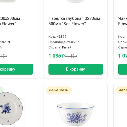
200х200мм
Тарелка глубокая d230мм
Чайн
 Flower"
500мл "Sea Flower"
Flow
Код:
43877
Код:
ель:
P.L.
Производитель:
P.L.
Прои
й
Страна:
Китай
Стра
1 035
1 0
₽
145
1 145
₽
₽
 корзину
В корзину
Е
ЗАКАЗАНО
ЗАК