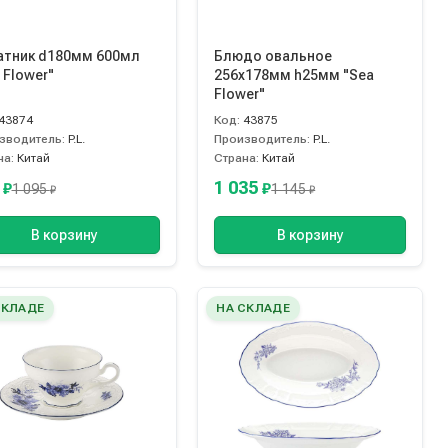
атник d180мм 600мл
Блюдо овальное
 Flower"
256х178мм h25мм "Sea
Flower"
43874
Код:
43875
зводитель:
P.L.
Производитель:
P.L.
на:
Китай
Страна:
Китай
0
1 035
₽
₽
1 095
1 145
₽
₽
В корзину
В корзину
СКЛАДЕ
НА СКЛАДЕ