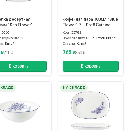
елка десертная
Кофейная пара 100мл "Blue
мм "Sea Flower"
Flower" P.L. Proff Cuisine
43868
Код:
33782
зводитель:
P.L.
Производитель:
P.L.ProffCuisine
на:
Китай
Страна:
Китай
0
765
₽
₽
710
850
₽
₽
В корзину
В корзину
СКЛАДЕ
НА СКЛАДЕ