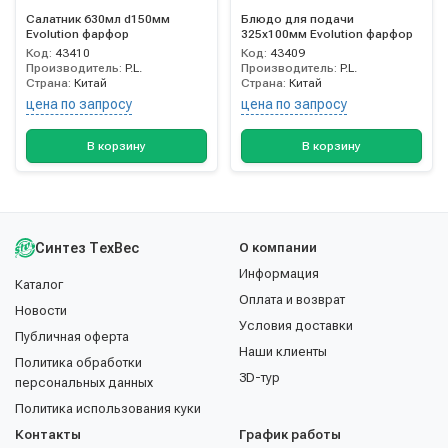
Салатник 630мл d150мм
Блюдо для подачи
Evolution фарфор
325х100мм Evolution фарфор
Код:
43410
Код:
43409
Производитель:
P.L.
Производитель:
P.L.
Страна:
Китай
Страна:
Китай
цена по запросу
цена по запросу
В корзину
В корзину
Синтез ТехВес
О компании
Информация
Каталог
Оплата и возврат
Новости
Условия доставки
Публичная оферта
Наши клиенты
Политика обработки
3D-тур
персональных данных
Политика использования куки
Контакты
График работы