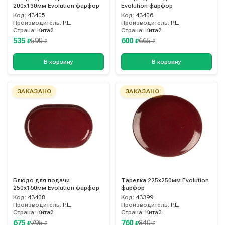
200х130мм Evolution фарфор
Evolution фарфор
Код:
43405
Код:
43406
Производитель:
P.L.
Производитель:
P.L.
Страна:
Китай
Страна:
Китай
535
600
590
665
₽
₽
₽
₽
В корзину
В корзину
ЗАКАЗАНО
ЗАКАЗАНО
Блюдо для подачи
Тарелка 225х250мм Evolution
250х160мм Evolution фарфор
фарфор
Код:
43408
Код:
43399
Производитель:
P.L.
Производитель:
P.L.
Страна:
Китай
Страна:
Китай
675
760
795
840
₽
₽
₽
₽