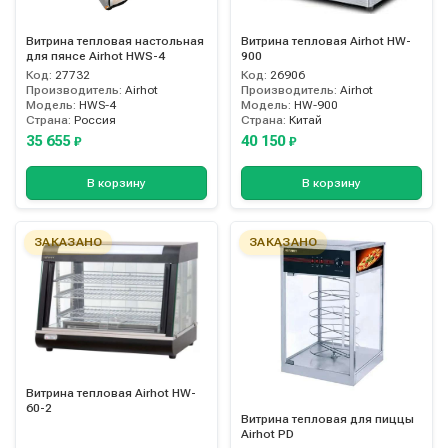
Витрина тепловая настольная
Витрина тепловая Airhot HW-
для пянсе Airhot HWS-4
900
Код:
27732
Код:
26906
Производитель:
Airhot
Производитель:
Airhot
Модель:
HWS-4
Модель:
HW-900
Страна:
Россия
Страна:
Китай
35 655
40 150
₽
₽
В корзину
В корзину
ЗАКАЗАНО
ЗАКАЗАНО
Витрина тепловая Airhot HW-
60-2
Витрина тепловая для пиццы
Airhot PD