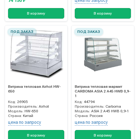
74 150
цена по запросу
₽
В корзину
В корзину
ПОД ЗАКАЗ
ПОД ЗАКАЗ
Витрина тепловая Airhot HW-
Витрина тепловая мармит
650
CARBOMA ASIA 2 A45 HWB 0,9-
1
Код:
26905
Код:
44794
Производитель:
Airhot
Производитель:
Carboma
Модель:
HW-650
Модель:
ASIA 2 A45 HWB 0,9-1
Страна:
Китай
Страна:
Россия
цена по запросу
цена по запросу
В корзину
В корзину