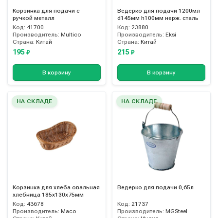
Корзинка для подачи с
Ведерко для подачи 1200мл
ручкой металл
d145мм h100мм нерж. сталь
Код:
41700
Код:
23880
Производитель:
Multico
Производитель:
Eksi
Страна:
Китай
Страна:
Китай
195
215
₽
₽
В корзину
В корзину
НА СКЛАДЕ
НА СКЛАДЕ
Корзинка для хлеба овальная
Ведерко для подачи 0,65л
хлебница 185х130х75мм
Код:
43678
Код:
21737
Производитель:
Maco
Производитель:
MGSteel