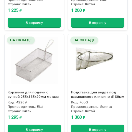
Страна:
Китай
Страна:
Китай
1 225
1 280
₽
₽
В корзину
В корзину
НА СКЛАДЕ
НА СКЛАДЕ
Корзинка для подачи с
Подставка для ведра под
ручкой 255х135х90мм металл
шампанское или вино d180мм
Код:
42209
Код:
4553
Производитель:
Eksi
Производитель:
Sunnex
Страна:
Китай
Страна:
Китай
1 295
1 380
₽
₽
В корзину
В корзину