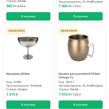
Страна:
Китай
Производитель:
P.L.ProffCuisine
945
1 005
1 045
1 115
₽
₽
₽
₽
В корзину
В корзину
ЗАКАЗАНО
ЗАКАЗАНО
Креманка 650мл
Кружка для коктейлей 550мл
Vintage P.L.
Код:
22361
Код:
35311
Производитель:
ProHotel
Производитель:
P.L.ProffCuisine
Страна:
Индия
Страна:
Китай
1 015
1 015
1 125
₽
₽
₽
В корзину
В корзину