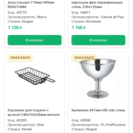
треугольная 110мм h80мм
картошки фри нержавеющая
BSK215NM
сталь 230х125мм
Код:
43770
Код:
34671
Производитель:
Maco
Производитель:
Garcia de Pou
Страна:
Индия
Страна:
Испания
1 120
1 150
₽
₽
В корзину
В корзину
ЗАКАЗАНО
ЗАКАЗАНО
Корзинка для подачи с
Креманка d91мм h85 н/ж сталь
ручкой 240х150х35мм металл
Код:
42205
Код:
43568
Производитель:
Eksi
Производитель:
P.L.ProffCuisine
Страна:
Китай
Страна:
Индия