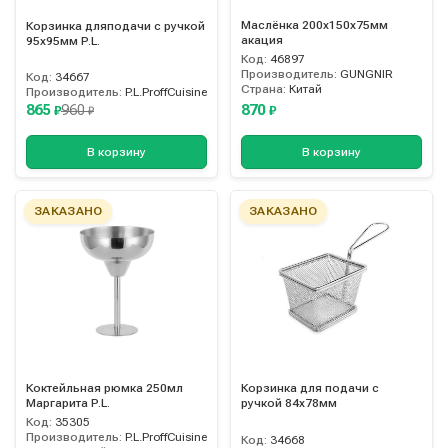
Маслёнка 200х150х75мм
Корзинка дляподачи с ручкой
акация
95х95мм P.L.
Код:
46897
Производитель:
GUNGNIR
Код:
34667
Страна:
Китай
Производитель:
P.L.ProffCuisine
865
870
960
₽
₽
₽
В корзину
В корзину
ЗАКАЗАНО
ЗАКАЗАНО
Коктейльная рюмка 250мл
Корзинка для подачи с
Маргарита P.L.
ручкой 84х78мм
Код:
35305
Производитель:
P.L.ProffCuisine
Код:
34668