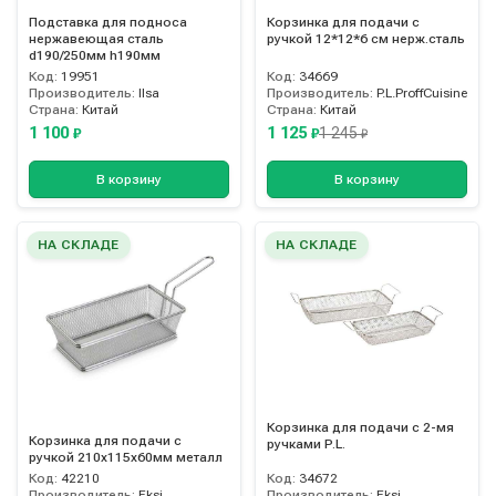
Подставка для подноса
Корзинка для подачи с
нержавеющая сталь
ручкой 12*12*6 см нерж.сталь
d190/250мм h190мм
Код:
19951
Код:
34669
Производитель:
Ilsa
Производитель:
P.L.ProffCuisine
Страна:
Китай
Страна:
Китай
1 100
1 125
1 245
₽
₽
₽
В корзину
В корзину
НА СКЛАДЕ
НА СКЛАДЕ
Корзинка для подачи с 2-мя
Корзинка для подачи с
ручками P.L.
ручкой 210х115х60мм металл
Код:
42210
Код:
34672
Производитель:
Eksi
Производитель:
Eksi