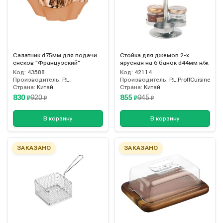
Салатник d75мм для подачи
Стойка для джемов 2-х
снеков "Французский"
ярусная на 6 банок d44мм н/ж
Код:
43588
Код:
42114
Производитель:
P.L.
Производитель:
P.L.ProffCuisine
Страна:
Китай
Страна:
Китай
830
855
920
945
₽
₽
₽
₽
В корзину
В корзину
ЗАКАЗАНО
ЗАКАЗАНО