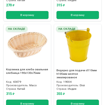
Страна:
Китай
Страна:
Индия
270
315
₽
₽
В корзину
В корзину
НА СКЛАДЕ
НА СКЛАДЕ
Корзинка для хлеба овальная
Ведерко для подачи d110мм
хлебница 190х130х75мм
h105мм желтое
эмалированое
Код:
43679
Код:
19004
Производитель:
Maco
Производитель:
Eksi
Страна:
Китай
Страна:
Индия
315
355
₽
₽
В корзину
В корзину