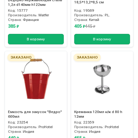
18,5*13,2*8,5 см
1,2л d140мм h122мм
Код:
15777
Код:
19369
Производитель:
Matfer
Производитель:
P.L.
Страна:
Франция
Страна:
Китай
385
405
445
₽
₽
₽
В корзину
В корзину
ЗАКАЗАНО
ЗАКАЗАНО
Емкость для закусок "Ведро"
Креманка 120мл н/ж d 80 h
600мл
12мм
Код:
23254
Код:
22359
Производитель:
ProHotel
Производитель:
ProHotel
Страна:
Индия
Страна:
Индия
440
655