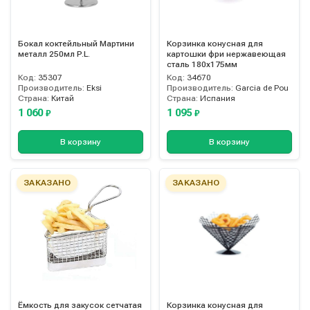
Бокал коктейльный Мартини
Корзинка конусная для
металл 250мл P.L.
картошки фри нержавеющая
сталь 180х175мм
Код:
35307
Код:
34670
Производитель:
Eksi
Производитель:
Garcia de Pou
Страна:
Китай
Страна:
Испания
1 060
1 095
₽
₽
В корзину
В корзину
ЗАКАЗАНО
ЗАКАЗАНО
Ёмкость для закусок сетчатая
Корзинка конусная для