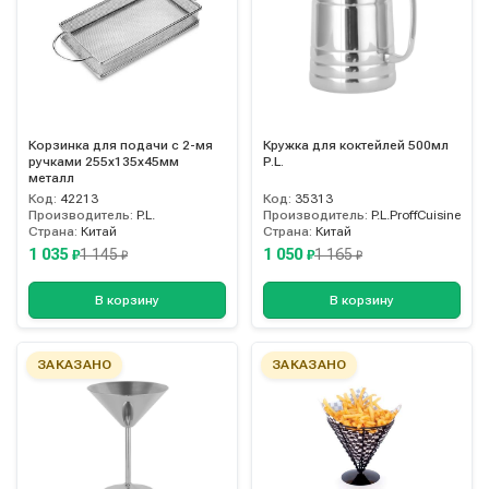
Корзинка для подачи с 2-мя
Кружка для коктейлей 500мл
ручками 255х135х45мм
P.L.
металл
Код:
42213
Код:
35313
Производитель:
P.L.
Производитель:
P.L.ProffCuisine
Страна:
Китай
Страна:
Китай
1 035
1 050
1 145
1 165
₽
₽
₽
₽
В корзину
В корзину
ЗАКАЗАНО
ЗАКАЗАНО