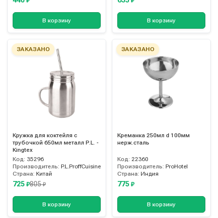
₽
₽
В корзину
В корзину
ЗАКАЗАНО
ЗАКАЗАНО
Кружка для коктейля с
Креманка 250мл d 100мм
трубочкой 650мл металл P.L. -
нерж.сталь
Kingtex
Код:
35296
Код:
22360
Производитель:
P.L.ProffCuisine
Производитель:
ProHotel
Страна:
Китай
Страна:
Индия
725
775
805
₽
₽
₽
В корзину
В корзину