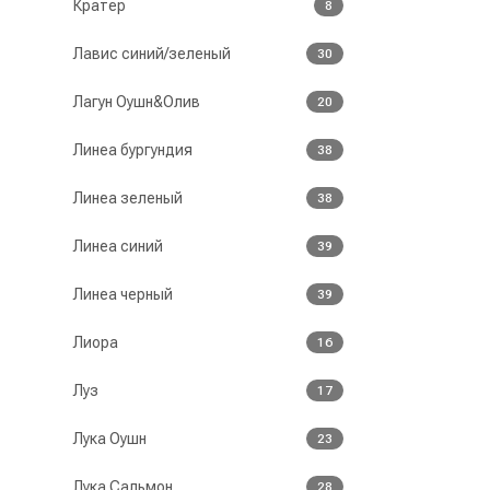
Кратер
8
Лавис синий/зеленый
30
Лагун Оушн&Олив
20
Линеа бургундия
38
Линеа зеленый
38
Линеа синий
39
Линеа черный
39
Лиора
16
Луз
17
Лука Оушн
23
Лука Сальмон
28