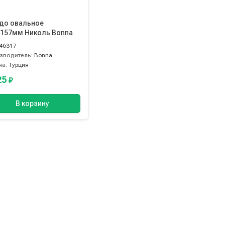
до овальное
х157мм Николь Bonna
46317
зводитель:
Bonna
на:
Турция
25
₽
В корзину