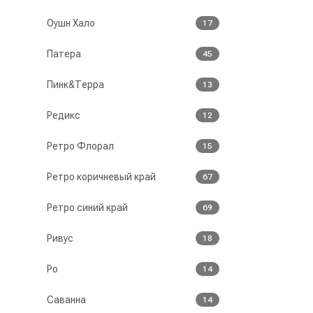
Оушн Хало
17
Патера
45
Пинк&Терра
13
Редикс
12
Ретро Флорал
15
Ретро коричневый край
67
Ретро синий край
69
Ривус
18
Ро
14
Саванна
14