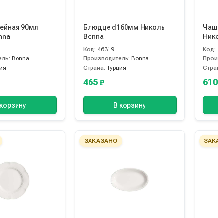
ейная 90мл
Блюдце d160мм Николь
Чаш
nna
Bonna
Ник
Код:
46319
Код:
ель:
Bonna
Производитель:
Bonna
Прои
ия
Страна:
Турция
Стра
465
61
₽
 корзину
В корзину
ЗАКАЗАНО
ЗАК