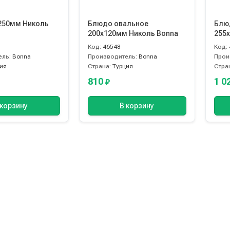
250мм Николь
Блюдо овальное
Блю
200х120мм Николь Bonna
255
Код:
46548
Код:
ель:
Bonna
Производитель:
Bonna
Прои
ия
Страна:
Турция
Стра
810
1 0
₽
 корзину
В корзину