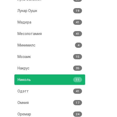
Лунар Оушн
19
Мадера
41
Месопотамия
41
Минимилс
4
Мозаик
15
Накрус
35
Николь
11
Одэтт
41
Омния
17
Оремар
24