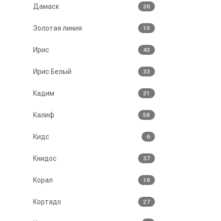
Дамаск
26
Золотая линия
10
Ирис
43
Ирис Белый
33
Кадим
21
Калиф
58
Кидс
6
Книдос
37
Корал
16
Кортадо
27