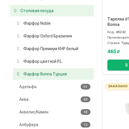
Столовая посуда
Тарелка d
Фарфор Noble
Bonna
Код:
46242
Фарфор Oxford Бразилия
Производит
Страна:
Турц
Фарфор Премиум КНР белый
465
₽
Фарфор цветной P.L.
В
Фарфор Bonna Турция
ЗАКАЗАНО
Адельфа
51
Аква
63
Аквелис/Кимен
38
Албуфера
12