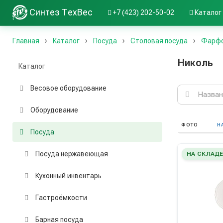
Синтез ТехВес
+7 (423) 202-50-02
Каталог
Главная
Каталог
Посуда
Столовая посуда
Фарфо
Николь
Каталог
Весовое оборудование
Поиск
по
каталогу
Оборудование
ФОТО
Н
Посуда
Посуда нержавеющая
НА СКЛАД
Кухонный инвентарь
Гастроёмкости
Барная посуда