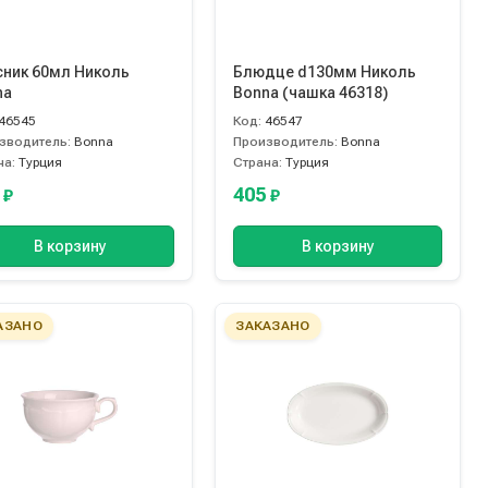
сник 60мл Николь
Блюдце d130мм Николь
na
Bonna (чашка 46318)
46545
Код:
46547
зводитель:
Bonna
Производитель:
Bonna
на:
Турция
Страна:
Турция
5
405
₽
₽
В корзину
В корзину
АЗАНО
ЗАКАЗАНО