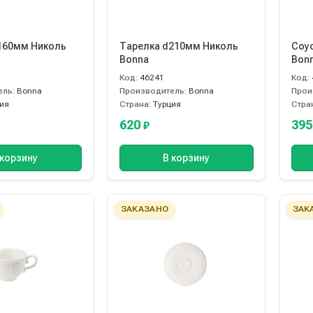
160мм Николь
Тарелка d210мм Николь
Соу
Bonna
Bon
Код:
46241
Код:
ель:
Bonna
Производитель:
Bonna
Прои
ия
Страна:
Турция
Стра
620
39
₽
 корзину
В корзину
ЗАКАЗАНО
ЗАК