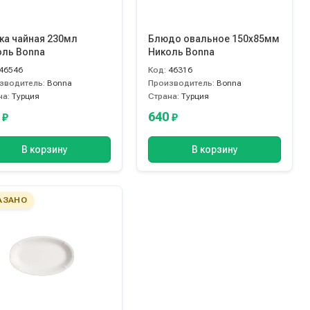
ка чайная 230мл
Блюдо овальное 150х85мм
оль Bonna
Николь Bonna
46546
Код:
46316
зводитель:
Bonna
Производитель:
Bonna
на:
Турция
Страна:
Турция
0
640
₽
₽
В корзину
В корзину
АЗАНО