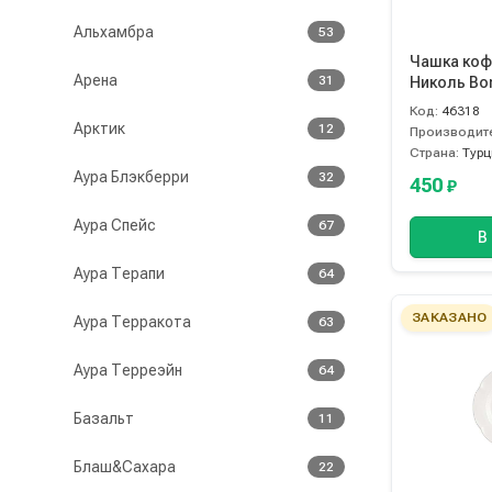
Альхамбра
53
Чашка коф
Арена
31
Николь Bo
Код:
46318
Арктик
12
Производит
Страна:
Турц
Аура Блэкберри
32
450
₽
Аура Спейс
67
В
Аура Терапи
64
ЗАКАЗАНО
Аура Терракота
63
Аура Терреэйн
64
Базальт
11
Блаш&Сахара
22