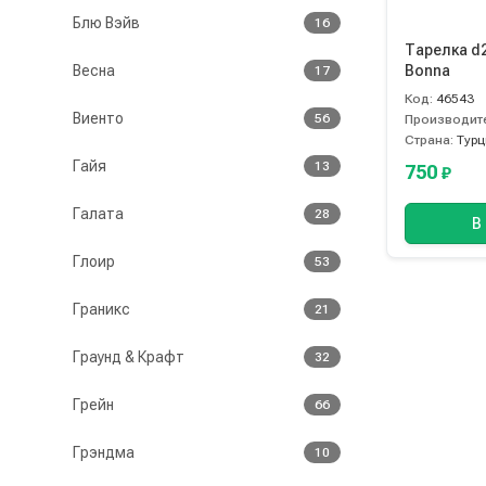
Блю Вэйв
16
Тарелка d
Весна
Bonna
17
Код:
46543
Виенто
56
Производит
Страна:
Турц
Гайя
13
750
₽
Галата
28
В
Глоир
53
Граникс
21
Граунд & Крафт
32
Грейн
66
Грэндма
10