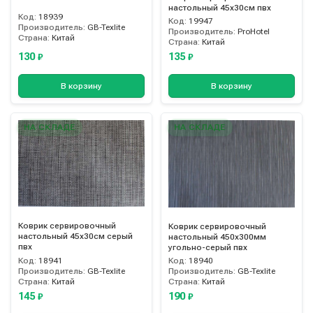
настольный 45х30см пвх
Код:
18939
Код:
19947
Производитель:
GB-Texlite
Производитель:
ProHotel
Страна:
Китай
Страна:
Китай
130
135
₽
₽
В корзину
В корзину
НА СКЛАДЕ
НА СКЛАДЕ
Коврик сервировочный
Коврик сервировочный
настольный 45х30см серый
настольный 450х300мм
пвх
угольно-серый пвх
Код:
18941
Код:
18940
Производитель:
GB-Texlite
Производитель:
GB-Texlite
Страна:
Китай
Страна:
Китай
145
190
₽
₽