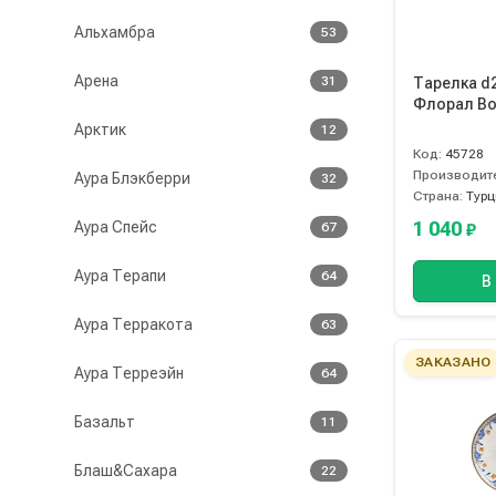
Альхамбра
53
Арена
31
Тарелка d
Флорал Bo
Арктик
12
Код:
45728
Производит
Аура Блэкберри
32
Страна:
Турц
1 040
Аура Спейс
67
₽
Аура Терапи
64
В
Аура Терракота
63
ЗАКАЗАНО
Аура Терреэйн
64
Базальт
11
Блаш&Сахара
22