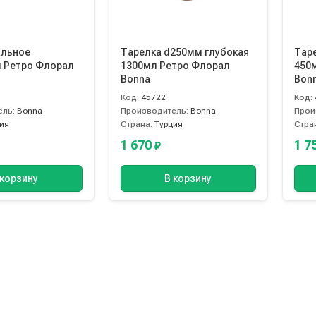
альное
Тарелка d250мм глубокая
Тар
 Ретро Флорал
1300мл Ретро Флорал
450
Bonna
Bon
Код:
45722
Код:
ель:
Bonna
Производитель:
Bonna
Прои
ия
Страна:
Турция
Стра
1 670
1 7
₽
 корзину
В корзину