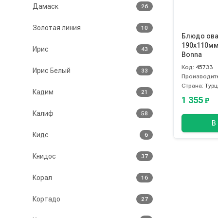
Дамаск
26
Золотая линия
10
Блюдо ов
190х110мм
Ирис
43
Bonna
Код:
45733
Ирис Белый
33
Производит
Страна:
Турц
Кадим
21
1 355
₽
Калиф
58
В
Кидс
6
Книдос
37
Корал
16
Кортадо
27