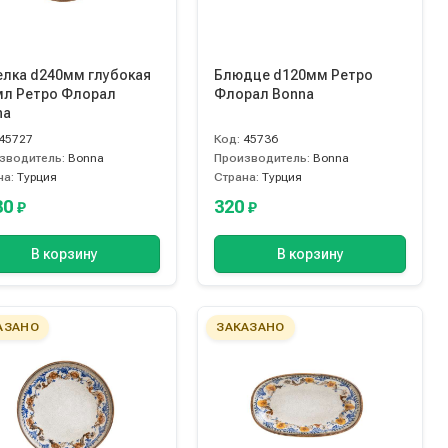
елка d240мм глубокая
Блюдце d120мм Ретро
мл Ретро Флорал
Флорал Bonna
na
45727
Код:
45736
зводитель:
Bonna
Производитель:
Bonna
на:
Турция
Страна:
Турция
80
320
₽
₽
В корзину
В корзину
АЗАНО
ЗАКАЗАНО