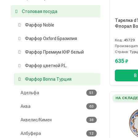
Столовая посуда
Тарелка d
Фарфор Noble
Флорал Bo
Фарфор Oxford Бразилия
Код:
45729
Производит
Фарфор Премиум КНР белый
Страна:
Турц
635
₽
Фарфор цветной P.L.
В
Фарфор Bonna Турция
Адельфа
51
НА СКЛАД
Аква
63
Аквелис/Кимен
38
Албуфера
12