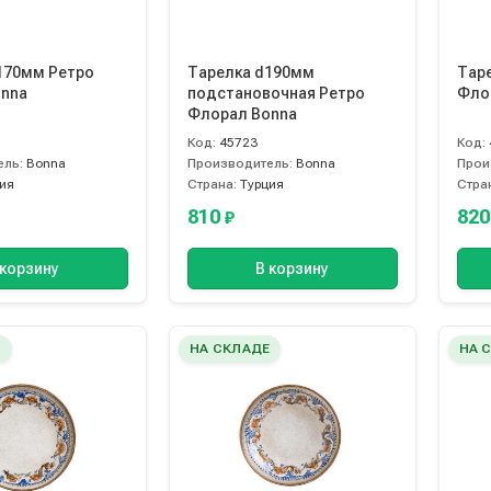
170мм Ретро
Тарелка d190мм
Тар
nna
подстановочная Ретро
Фло
Флорал Bonna
Код:
45723
Код:
ель:
Bonna
Производитель:
Bonna
Прои
ия
Страна:
Турция
Стра
810
82
₽
 корзину
В корзину
Е
НА СКЛАДЕ
НА 