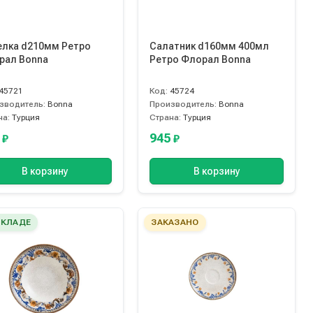
елка d210мм Ретро
Салатник d160мм 400мл
рал Bonna
Ретро Флорал Bonna
45721
Код:
45724
зводитель:
Bonna
Производитель:
Bonna
на:
Турция
Страна:
Турция
0
945
₽
₽
В корзину
В корзину
СКЛАДЕ
ЗАКАЗАНО