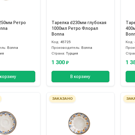
250мм Ретро
Тарелка d230мм глубокая
Тар
nna
1000мл Ретро Флорал
400
Bonna
Bon
Код:
45725
Код:
ель:
Bonna
Производитель:
Bonna
Прои
ия
Страна:
Турция
Стра
1 300
1 3
₽
 корзину
В корзину
ЗАКАЗАНО
ЗАК