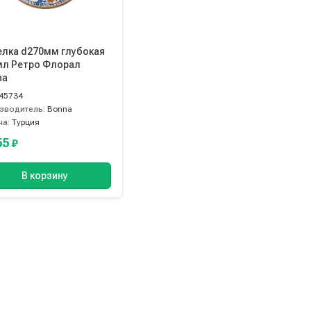
елка d270мм глубокая
мл Ретро Флорал
na
45734
зводитель:
Bonna
на:
Турция
55
₽
В корзину