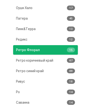
Оушн Хало
17
Патера
45
Пинк&Терра
13
Редикс
12
Ретро Флорал
15
Ретро коричневый край
67
Ретро синий край
69
Ривус
18
Ро
14
Саванна
14