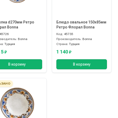
елка d270мм Ретро
Блюдо овальное 150х85мм
рал Bonna
Ретро Флорал Bonna
45726
Код:
45735
зводитель:
Bonna
Производитель:
Bonna
на:
Турция
Страна:
Турция
15
1 140
₽
₽
В корзину
В корзину
АЗАНО