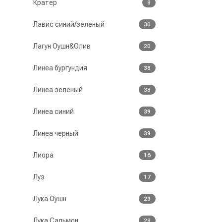
Кратер
8
Лавис синий/зеленый
30
Лагун Оушн&Олив
20
Линеа бургундия
38
Линеа зеленый
38
Линеа синий
39
Линеа черный
39
Лиора
16
Луз
17
Лука Оушн
23
Лука Сальмон
28