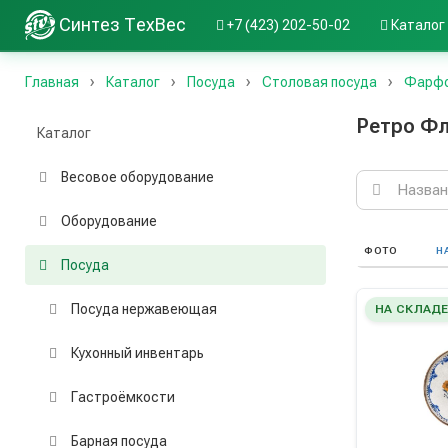
Синтез ТехВес
+7 (423) 202-50-02
Каталог
Главная
Каталог
Посуда
Столовая посуда
Фарфо
Ретро Ф
Каталог
Весовое оборудование
Поиск
по
каталогу
Оборудование
ФОТО
Н
Посуда
Посуда нержавеющая
НА СКЛАД
Кухонный инвентарь
Гастроёмкости
Барная посуда