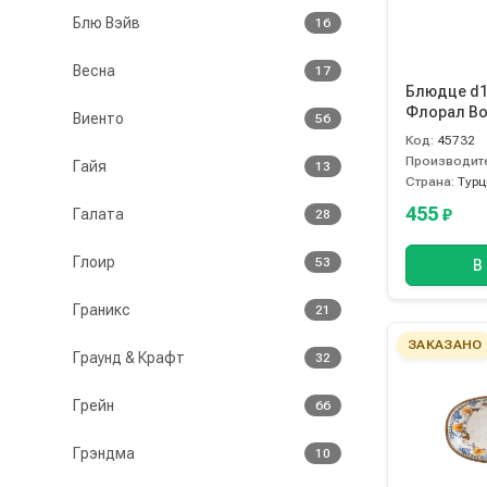
Блю Вэйв
16
Весна
17
Блюдце d
Флорал Bo
Виенто
56
Код:
45732
Производит
Гайя
13
Страна:
Турц
455
Галата
₽
28
Глоир
53
В
Граникс
21
ЗАКАЗАНО
Граунд & Крафт
32
Грейн
66
Грэндма
10