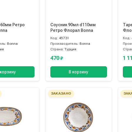
160мм Ретро
Соусник 90мл d110мм
Тар
nna
Ретро Флорал Bonna
Фло
Код:
45731
Код:
ель:
Bonna
Производитель:
Bonna
Прои
ия
Страна:
Турция
Стра
470
1 1
₽
 корзину
В корзину
ЗАКАЗАНО
ЗАК