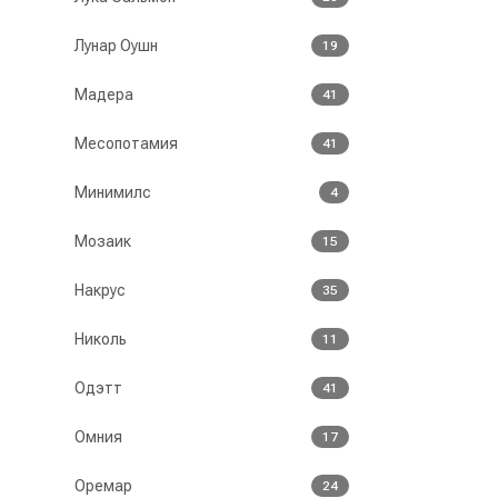
Лунар Оушн
19
Мадера
41
Месопотамия
41
Минимилс
4
Мозаик
15
Накрус
35
Николь
11
Одэтт
41
Омния
17
Оремар
24