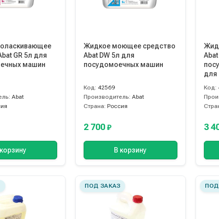
поласкивающее
Жидкое моющее средство
Жид
bat GR 5л для
Abat DW 5л для
Abat
оечных машин
посудомоечных машин
пос
для
Код:
42569
Код:
ель:
Abat
Производитель:
Abat
Прои
сия
Страна:
Россия
Стра
2 700
3 4
₽
 корзину
В корзину
З
ПОД ЗАКАЗ
ПОД