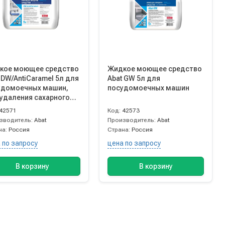
кое моющее средство
Жидкое моющее средство
 DW/AntiCaramel 5л для
Abat GW 5л для
удомоечных машин,
посудомоечных машин
удаления сахарного
ра
42571
Код:
42573
зводитель:
Abat
Производитель:
Abat
на:
Россия
Страна:
Россия
 по запросу
цена по запросу
В корзину
В корзину