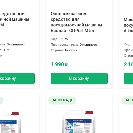
редство для
Ополаскивающее
ечной машины
средство для
Мою
ПМ
посудомоечной машины
пос
Биолайт ОП-95ПМ 5л
Alka
Код:
9896
ель:
Химинвест
Код:
Производитель:
Химинвест
ль ПМ
Прои
Страна:
Россия
сия
Стра
1 990
2 1
₽
 корзину
В корзину
Е
НА СКЛАДЕ
НА 