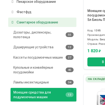
Пекарское оборудование
Моющее с
Фастфуд
посудомо
5л Биоль 
Санитарное оборудование
Код:
1595
Дозаторы, диспенсеры,
55
Производит
полотенца
Модель:
Био
Страна:
Рос
Душирующие устройства
12
1 820
₽
Кассеты посудомоечных машин
27
В
Купольные и конвейерные
45
посудомойки
НА СКЛАД
Лампы инсектицидные
34
Моющие средства для
13
подумоечных машин