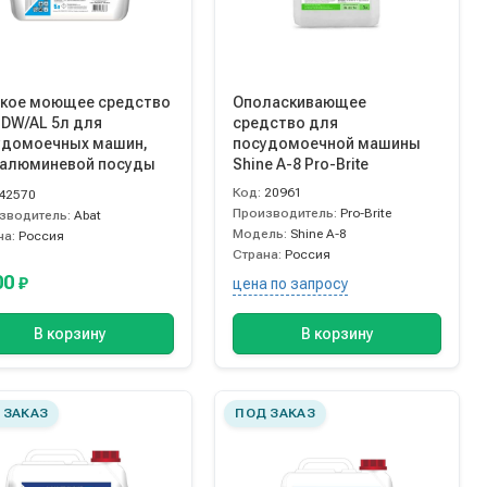
кое моющее средство
Ополаскивающее
 DW/AL 5л для
средство для
удомоечных машин,
посудомоечной машины
 алюминевой посуды
Shine А-8 Pro-Brite
Код:
20961
42570
Производитель:
Pro-Brite
зводитель:
Abat
Модель:
Shine А-8
на:
Россия
Страна:
Россия
00
₽
цена по запросу
В корзину
В корзину
 ЗАКАЗ
ПОД ЗАКАЗ