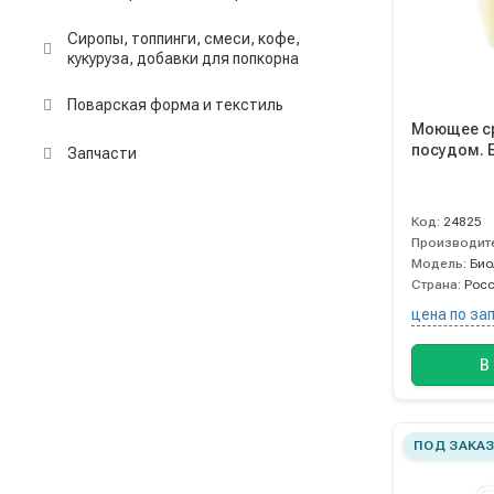
Сиропы, топпинги, смеси, кофе,
кукуруза, добавки для попкорна
Поварская форма и текстиль
Моющее с
посудом. 
Запчасти
Код:
24825
Производит
Модель:
Био
Страна:
Рос
цена по за
В
ПОД ЗАКА