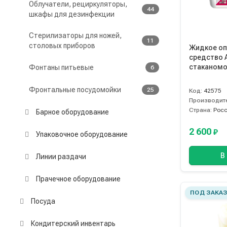
Облучатели, рециркуляторы,
44
шкафы для дезинфекции
Стерилизаторы для ножей,
11
столовых приборов
Жидкое о
средство A
стаканом
Фонтаны питьевые
6
Фронтальные посудомойки
25
Код:
42575
Производит
Страна:
Рос
Барное оборудование
2 600
₽
Упаковочное оборудование
В
Линии раздачи
Прачечное оборудование
ПОД ЗАКА
Посуда
Кондитерский инвентарь