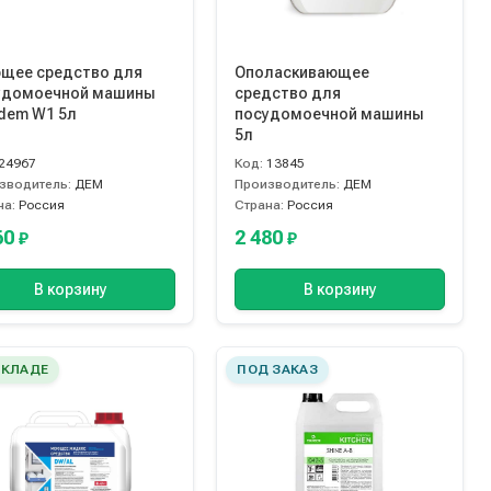
щее средство для
Ополаскивающее
удомоечной машины
средство для
dem W1 5л
посудомоечной машины
5л
24967
Код:
13845
зводитель:
ДЕМ
Производитель:
ДЕМ
на:
Россия
Страна:
Россия
60
2 480
₽
₽
В корзину
В корзину
СКЛАДЕ
ПОД ЗАКАЗ