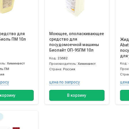
редство для
Моющее, ополаскивающее
Биоль ПМ 10л
средство для
Жид
посудомоечной машины
Abat
Биолайт ОП-95ПМ 10л
пос
для 
Код:
23682
нага
ель:
Химинвест
Код:
Производитель:
Химинвест
ль ПМ
Прои
Страна:
Россия
сия
Стра
просу
цена по запросу
цена
 корзину
В корзину
З