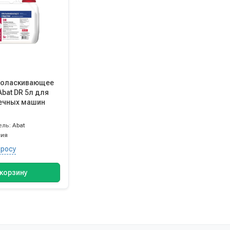
поласкивающее
bat DR 5л для
ечных машин
ель:
Abat
сия
просу
 корзину