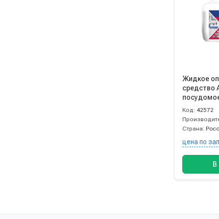
Жидкое о
средство A
посудомо
Код:
42572
Производит
Страна:
Рос
цена по за
В