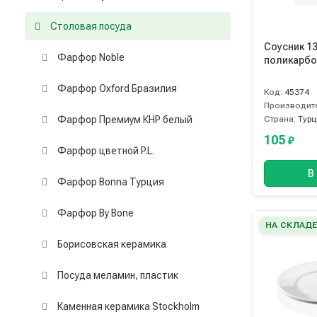
Столовая посуда
Соусник 1
Фарфор Noble
поликарбон
Фарфор Oxford Бразилия
Код:
45374
Производит
Фарфор Премиум КНР белый
Страна:
Турц
105
₽
Фарфор цветной P.L.
В
Фарфор Bonna Турция
Фарфор By Bone
НА СКЛАД
Борисовская керамика
Посуда меламин, пластик
Каменная керамика Stockholm