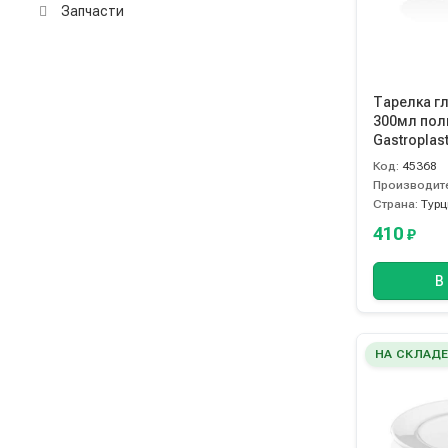
Запчасти
Тарелка г
300мл пол
Gastroplas
Код:
45368
Производит
Страна:
Турц
410
₽
В
НА СКЛАД