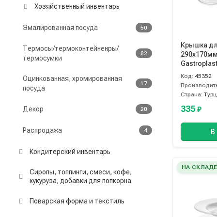
Хозяйственный инвентарь
Эмалированная посуда
50
Крышка д
Термосы/термоконтейненры/
82
290х170мм
термосумки
Gastroplas
Код:
45352
Оцинкованная, хромированная
17
Производит
посуда
Страна:
Турц
335
Декор
₽
20
Распродажа
4
В
Кондитерский инвентарь
НА СКЛАД
Сиропы, топпинги, смеси, кофе,
кукуруза, добавки для попкорна
Поварская форма и текстиль