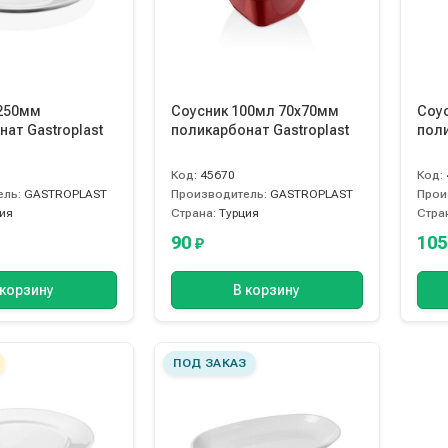
250мм
Соусник 100мл 70х70мм
Соу
ат Gastroplast
поликарбонат Gastroplast
поли
Код:
45670
Код:
ель:
GASTROPLAST
Производитель:
GASTROPLAST
Прои
ия
Страна:
Турция
Стра
90
10
₽
 корзину
В корзину
ПОД ЗАКАЗ