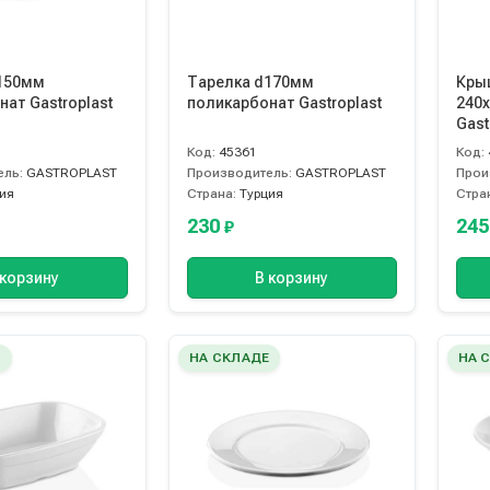
150мм
Тарелка d170мм
Кры
ат Gastroplast
поликарбонат Gastroplast
240
Gast
Код:
45361
Код:
ель:
GASTROPLAST
Производитель:
GASTROPLAST
Прои
ия
Страна:
Турция
Стра
230
24
₽
 корзину
В корзину
Е
НА СКЛАДЕ
НА 