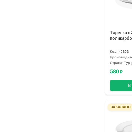
Тарелка d
поликарбон
Код:
45353
Производит
Страна:
Турц
580
₽
В
ЗАКАЗАНО