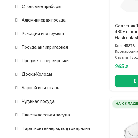
Столовые приборы
Алюминиевая посуда
Салатник 
430мл пол
Режущий инструмент
Gastroplas
Код:
45373
Посуда антипригарная
Производит
Страна:
Турц
Предметы сервировки
265
₽
Доски/Колоды
В
Барный инвентарь
Чугунная посуда
НА СКЛАД
Пластмассовая посуда
Тара, контейнеры, подтоварники