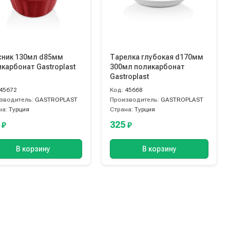
сник 130мл d85мм
Тарелка глубокая d170мм
карбонат Gastroplast
300мл поликарбонат
Gastroplast
45672
Код:
45668
зводитель:
GASTROPLAST
Производитель:
GASTROPLAST
на:
Турция
Страна:
Турция
5
325
₽
₽
В корзину
В корзину