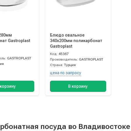
280мм
Блюдо овальное
ат Gastroplast
340х200мм поликарбонат
Gastroplast
Код:
45367
ель:
GASTROPLAST
Производитель:
GASTROPLAST
ия
Страна:
Турция
цена по запросу
 корзину
В корзину
рбонатная посуда во Владивостоке