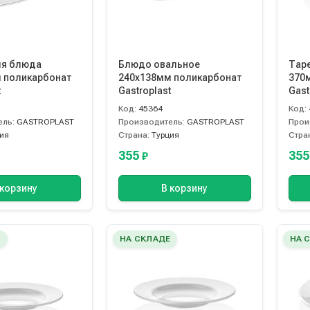
ля блюда
Блюдо овальное
Тар
 поликарбонат
240х138мм поликарбонат
370
t
Gastroplast
Gast
Код:
45364
Код:
ель:
GASTROPLAST
Производитель:
GASTROPLAST
Прои
ия
Страна:
Турция
Стра
355
35
₽
 корзину
В корзину
Е
НА СКЛАДЕ
НА 