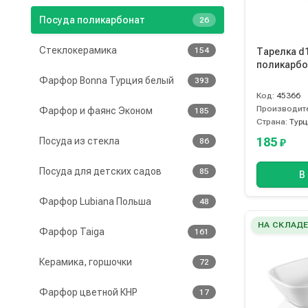
Посуда поликарбонат
26
Стеклокерамика
154
Тарелка d
поликарбон
Фарфор Bonna Турция белый
393
Код:
45366
Производит
Фарфор и фаянс Эконом
185
Страна:
Турц
185
Посуда из стекла
86
₽
Посуда для детских садов
85
В
Фарфор Lubiana Польша
48
НА СКЛАД
Фарфор Taiga
161
Керамика, горшочки
72
Фарфор цветной КНР
17