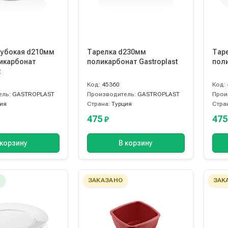
лубокая d210мм
Тарелка d230мм
Тар
икарбонат
поликарбонат Gastroplast
поли
t
Код:
45360
Код:
ель:
GASTROPLAST
Производитель:
GASTROPLAST
Прои
ия
Страна:
Турция
Стра
475
47
₽
 корзину
В корзину
Е
ЗАКАЗАНО
ЗАК