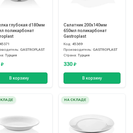
елка глубокая d180мм
Салатник 200х140мм
мл поликарбонат
650мл поликарбонат
roplast
Gastroplast
45371
Код:
45369
зводитель:
GASTROPLAST
Производитель:
GASTROPLAST
на:
Турция
Страна:
Турция
0
330
₽
₽
В корзину
В корзину
СКЛАДЕ
НА СКЛАДЕ