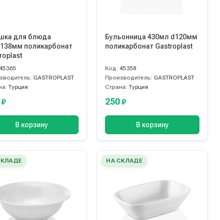
шка для блюда
Бульонница 430мл d120мм
х138мм поликарбонат
поликарбонат Gastroplast
roplast
45365
Код:
45358
зводитель:
GASTROPLAST
Производитель:
GASTROPLAST
на:
Турция
Страна:
Турция
5
250
₽
₽
В корзину
В корзину
СКЛАДЕ
НА СКЛАДЕ