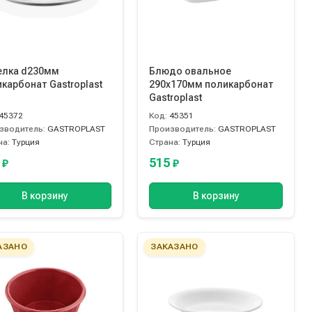
елка d230мм
Блюдо овальное
карбонат Gastroplast
290х170мм поликарбонат
Gastroplast
45372
Код:
45351
зводитель:
GASTROPLAST
Производитель:
GASTROPLAST
на:
Турция
Страна:
Турция
5
515
₽
₽
В корзину
В корзину
АЗАНО
ЗАКАЗАНО