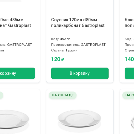
30мл d85мм
Соусник 120мл d80мм
Блю
ат Gastroplast
поликарбонат Gastroplast
поли
Код:
45376
Код:
ель:
GASTROPLAST
Производитель:
GASTROPLAST
Прои
ия
Страна:
Турция
Стра
120
14
₽
 корзину
В корзину
Е
НА СКЛАДЕ
НА 