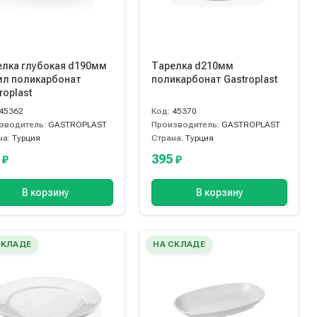
елка глубокая d190мм
Тарелка d210мм
мл поликарбонат
поликарбонат Gastroplast
roplast
45362
Код:
45370
зводитель:
GASTROPLAST
Производитель:
GASTROPLAST
на:
Турция
Страна:
Турция
5
395
₽
₽
В корзину
В корзину
СКЛАДЕ
НА СКЛАДЕ