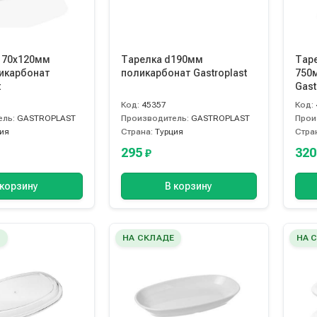
170х120мм
Тарелка d190мм
Тар
икарбонат
поликарбонат Gastroplast
750
t
Gast
Код:
45357
Код:
ель:
GASTROPLAST
Производитель:
GASTROPLAST
Прои
ия
Страна:
Турция
Стра
295
32
₽
 корзину
В корзину
Е
НА СКЛАДЕ
НА 