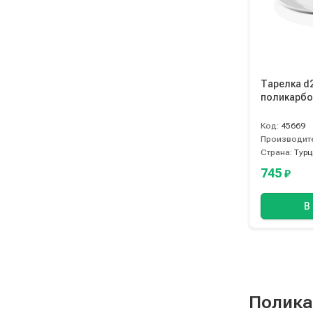
Тарелка d
поликарбон
Код:
45669
Производит
Страна:
Турц
745
₽
В
Полика