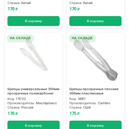
Страна:
Китай
Страна:
Китай
170
170
₽
₽
В корзину
В корзину
НА СКЛАДЕ
НА СКЛАДЕ
Щипцы универсальные 300мм
Щипцы прозрачные плоские
прозрачные поликарбонат
300мм пластиковые
Код:
19722
Код:
3887
Производитель:
Мастергласс
Производитель:
Cambro
Страна:
Россия
Страна:
США
170
175
₽
₽
В корзину
В корзину