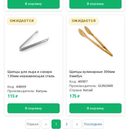
В корзину
В корзину
ОЖИДАЕТСЯ
ОЖИДАЕТСЯ
Щипцы для льда и сахара
Щипцы кулинарные 300мм
130мм нержавеющая сталь
бамбук
Код:
46907
Производитель:
GUNGNIR
Код:
44869
Страна:
Китай
Производитель:
Катунь
115
175
₽
₽
В корзину
В корзину
Первая
«
1
2
»
Последняя