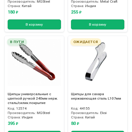
Производитель:
MGSteel
Производитель:
Metal Craft
Страна:
Китай
Страна:
Индия
180
255
₽
₽
В корзину
В корзину
В ПУТИ
ОЖИДАЕТСЯ
Щипцы универсальные с
Щипцы для сахара
цветной ручкой 240мм нерж.
нержавеющая сталь L107мм
сталь/силик.покрытие
Код:
12574
Код:
44155
Производитель:
MGSteel
Производитель:
Eksi
Страна:
Индия
Страна:
Китай
395
80
₽
₽