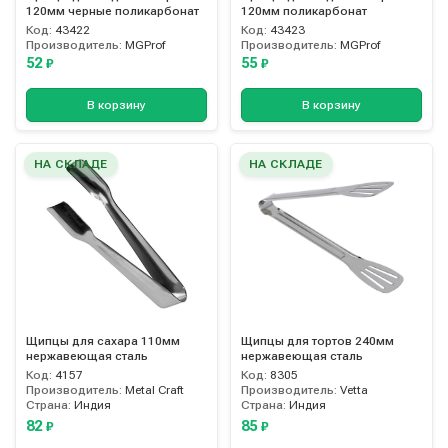
120мм черные поликарбонат
120мм поликарбонат
Код:
43422
Код:
43423
Производитель:
MGProf
Производитель:
MGProf
52
55
₽
₽
В корзину
В корзину
НА СКЛАДЕ
НА СКЛАДЕ
Щипцы для сахара 110мм
Щипцы для тортов 240мм
нержавеющая сталь
нержавеющая сталь
Код:
4157
Код:
8305
Производитель:
Metal Craft
Производитель:
Vetta
Страна:
Индия
Страна:
Индия
82
85
₽
₽