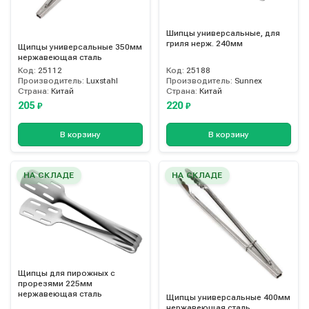
Шипцы универсальные, для
гриля нерж. 240мм
Щипцы универсальные 350мм
нержавеющая сталь
Код:
25112
Код:
25188
Производитель:
Luxstahl
Производитель:
Sunnex
Страна:
Китай
Страна:
Китай
205
220
₽
₽
В корзину
В корзину
НА СКЛАДЕ
НА СКЛАДЕ
Щипцы для пирожных с
прорезями 225мм
нержавеющая сталь
Щипцы универсальные 400мм
нержавеющая сталь