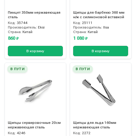
Пинцет 350мм нержавеющая
Щипцы для барбекю 360 мм
сталь
н/ж с силиконовой вставкой
Код:
35744
Код:
25111
Производитель:
Eksi
Производитель:
Ilsa
Страна:
Китай
Страна:
Китай
860
1 080
₽
₽
В корзину
В корзину
В ПУТИ
В ПУТИ
Щипцы сервировочные 20см
Щипцы для льда 160мм
нержавеющая сталь
нержавеющая сталь
Код:
4246
Код:
2272