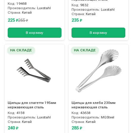
Код:
19468
Код:
9832
Производитель:
Luxstahl
Производитель:
Luxstahl
Страна:
Китай
Страна:
Китай
225
235
265
₽
₽
₽
В корзину
В корзину
НА СКЛАДЕ
НА СКЛАДЕ
Щипцы для спагетти 195мм
Щипцы для хлеба 230мм
нержавеющая сталь
нержавеющая сталь
Код:
4158
Код:
43638
Производитель:
Luxstahl
Производитель:
MGSteel
Страна:
Китай
Страна:
Китай
240
285
₽
₽